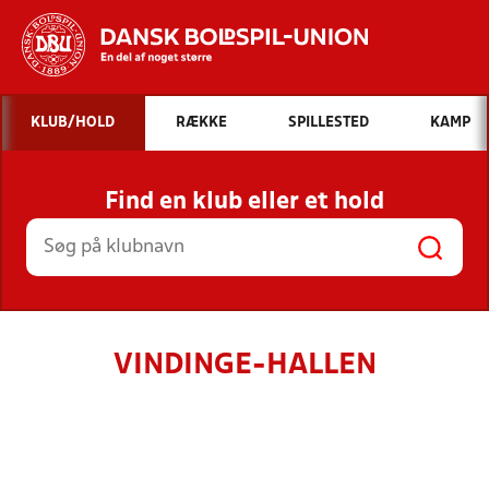
Hvad vil du søge efter?
KLUB/HOLD
RÆKKE
SPILLESTED
KAMP
INDHOLD OG NYHEDER
Find en klub eller et hold
STILLINGER, RESULTATER, KLUBBER OG
HOLD
VINDINGE-HALLEN