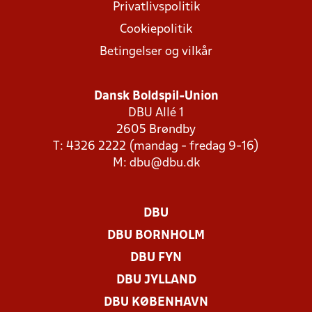
Privatlivspolitik
Cookiepolitik
Betingelser og vilkår
Dansk Boldspil-Union
DBU Allé 1
2605 Brøndby
T: 4326 2222 (mandag - fredag 9-16)
M:
dbu@dbu.dk
DBU
DBU BORNHOLM
DBU FYN
DBU JYLLAND
DBU KØBENHAVN