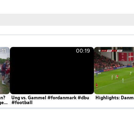
:11
00:19
en?
Ung vs. Gammel #fordanmark #dbu
Highlights: Danma
ger
#football