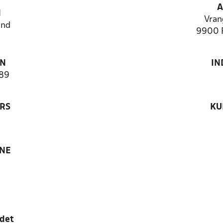
A
N
Vran
and
9900 F
ON
IN
89
RS
KU
ANE
edet