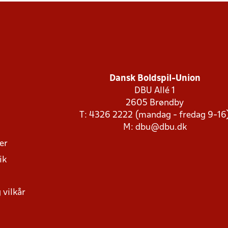
Dansk Boldspil-Union
DBU Allé 1
2605 Brøndby
T: 4326 2222 (mandag - fredag 9-16
M:
dbu@dbu.dk
ger
ik
 vilkår