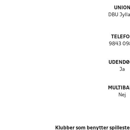
UNIO
DBU Jyll
TELEF
9843 09
UDENDØ
Ja
MULTIB
Nej
Klubber som benytter spillest