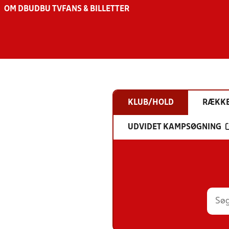
OM DBU
DBU TV
FANS & BILLETTER
KLUB/HOLD
RÆKK
UDVIDET KAMPSØGNING