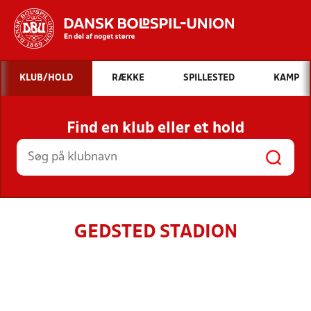
Hvad vil du søge efter?
KLUB/HOLD
RÆKKE
SPILLESTED
KAMP
INDHOLD OG NYHEDER
Find en klub eller et hold
STILLINGER, RESULTATER, KLUBBER OG
HOLD
GEDSTED STADION