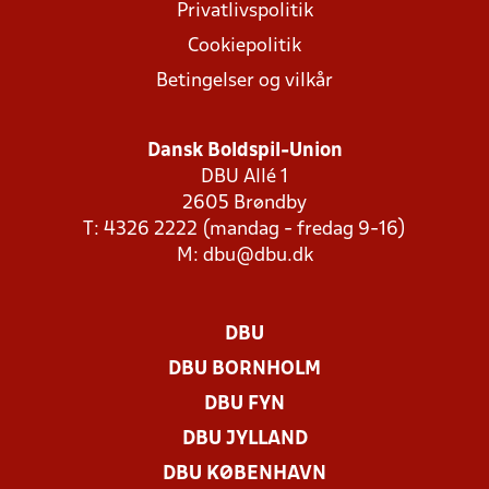
Privatlivspolitik
Cookiepolitik
Betingelser og vilkår
Dansk Boldspil-Union
DBU Allé 1
2605 Brøndby
T: 4326 2222 (mandag - fredag 9-16)
M:
dbu@dbu.dk
DBU
DBU BORNHOLM
DBU FYN
DBU JYLLAND
DBU KØBENHAVN