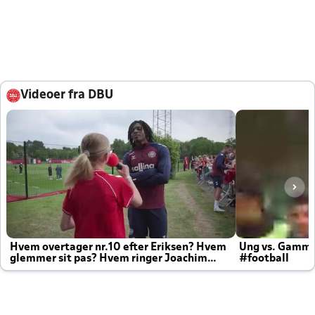
Videoer fra DBU
Hvem overtager nr.10 efter Eriksen? Hvem
Ung vs. Gamm
glemmer sit pas? Hvem ringer Joachim
#football
altid til efter kampe?