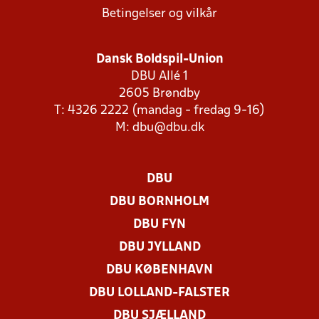
Betingelser og vilkår
Dansk Boldspil-Union
DBU Allé 1
2605 Brøndby
T: 4326 2222 (mandag - fredag 9-16)
M:
dbu@dbu.dk
DBU
DBU BORNHOLM
DBU FYN
DBU JYLLAND
DBU KØBENHAVN
DBU LOLLAND-FALSTER
DBU SJÆLLAND