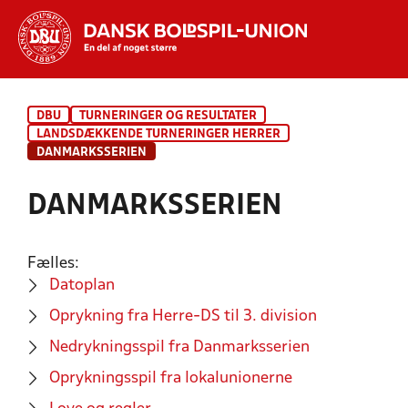
Hvad vil du søge efter?
DBU
TURNERINGER OG RESULTATER
INDHOLD OG NYHEDER
LANDSDÆKKENDE TURNERINGER HERRER
DANMARKSSERIEN
STILLINGER, RESULTATER, KLUBBER OG
HOLD
DANMARKSSERIEN
Fælles:
Datoplan
Oprykning fra Herre-DS til 3. division
Nedrykningsspil fra Danmarksserien
Oprykningsspil fra lokalunionerne