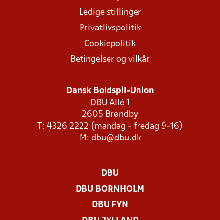
Ledige stillinger
Privatlivspolitik
Cookiepolitik
Betingelser og vilkår
Dansk Boldspil-Union
DBU Allé 1
2605 Brøndby
T: 4326 2222 (mandag - fredag 9-16)
M:
dbu@dbu.dk
DBU
DBU BORNHOLM
DBU FYN