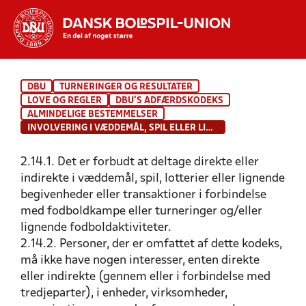
Hvad vil du søge efter?
DBU
TURNERINGER OG RESULTATER
INDHOLD OG NYHEDER
LOVE OG REGLER
DBU'S ADFÆRDSKODEKS
ALMINDELIGE BESTEMMELSER
STILLINGER, RESULTATER, KLUBBER OG
INVOLVERING I VÆDDEMÅL, SPIL ELLER LIGNENDE AKTIVITETER
HOLD
2.14.1. Det er forbudt at deltage direkte eller
indirekte i væddemål, spil, lotterier eller lignende
begivenheder eller transaktioner i forbindelse
med fodboldkampe eller turneringer og/eller
lignende fodboldaktiviteter.
2.14.2. Personer, der er omfattet af dette kodeks,
må ikke have nogen interesser, enten direkte
eller indirekte (gennem eller i forbindelse med
tredjeparter), i enheder, virksomheder,