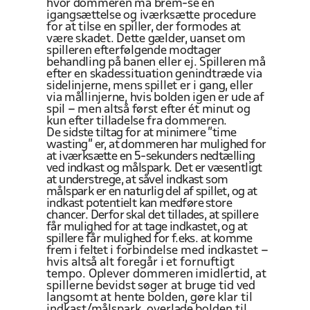
hvor dommeren må brem-se en
igangsættelse og iværksætte procedure
for at tilse en spiller,
der formodes at
være
skadet. Dette gælder,
uanset om
spilleren
efterfølgende modtager
behandling på banen eller ej. Spilleren må
efter en skadessituation genindtræde via
sidelinjerne, mens spillet er i gang,
eller
via mållinjerne, hvis bolden igen er ude af
spil – men altså først efter ét minut og
kun efter tilladelse fra dommeren.
De
sidste tiltag for at minimere ”time
wasting” er, at dommeren har mulighed for
at iværksætte en 5-sekunders nedtælling
ved indkast og målspark. Det er væsentligt
at understrege, at såvel indkast som
målspark er en naturlig
del af spillet, og at
indkast potentielt kan medføre
store
chancer. Derfor
skal det tillades, at spillere
får mulighed for at tage indkastet, og at
spillere
får mulighed for f.eks. at komme
frem i feltet
i
forbindelse med indkastet –
hvis altså alt foregår i et fornuftigt
tempo. Oplever dommeren imidlertid, at
spillerne bevidst
søger at bruge
tid ved
langsomt
at hente bolden, gøre klar til
indkast/målspark, overlade
bolden til