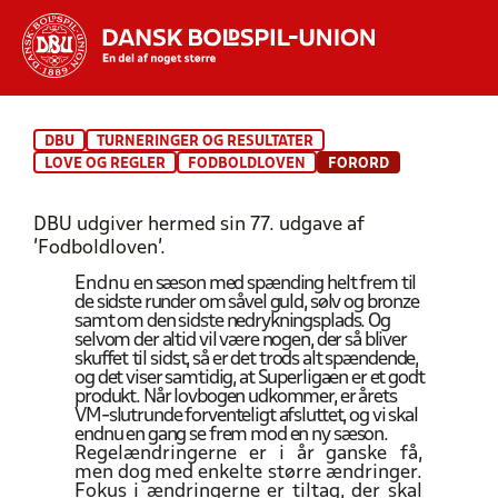
Hvad vil du søge efter?
DBU
TURNERINGER OG RESULTATER
INDHOLD OG NYHEDER
LOVE OG REGLER
FODBOLDLOVEN
FORORD
STILLINGER, RESULTATER, KLUBBER OG
DBU udgiver hermed sin 77. udgave af
HOLD
’Fodboldloven’.
Endnu
en sæson med spænding helt frem til
de sidste runder om såvel guld, sølv og bronze
samt om den sidste nedrykningsplads. Og
selvom der altid vil være nogen, der så bliver
skuffet
til sidst, så er det trods alt spændende,
og det viser samtidig, at Superligaen er et godt
produkt. Når lovbogen udkommer, er årets
VM-slutrunde forventeligt afsluttet, og vi skal
endnu en gang se frem mod en ny sæson.
Regelændringerne er
i år
ganske få,
men dog
med enkelte større ændringer.
Fokus i ændringerne er tiltag, der skal