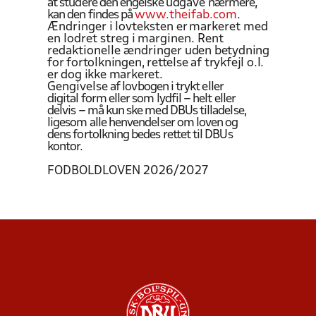
at studere den engelske
udgave
nærmere,
kan den findes på
www.theifab.com
.
Ændringer i
lovteksten er
markeret med
en lodret streg i
marginen. Rent
redaktionelle ændringer
uden betydning
for fortolkningen, rettelse af trykfejl o.l.
er dog ikke markeret.
Gengivelse
af lovbogen i trykt eller
digital form eller som lydfil – helt eller
delvis – må kun ske med DBUs tilladelse,
ligesom alle henvendelser om loven og
dens fortolkning bedes rettet til DBUs
kontor.
FODBOLDLOVEN 2026/2027