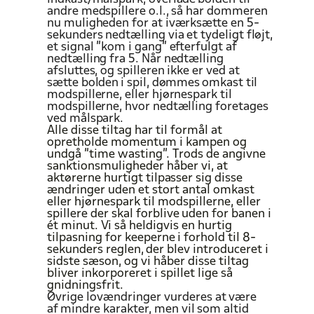
andre medspillere o.l., så har dommeren
nu muligheden for at iværksætte en 5-
sekunders nedtælling via et tydeligt fløjt,
et signal ”kom i gang” efterfulgt af
nedtælling fra 5. Når nedtælling
afsluttes, og spilleren ikke er ved at
sætte bolden
i spil, dømmes
omkast til
modspillerne, eller hjørnespark til
modspillerne, hvor nedtælling foretages
ved målspark.
Alle disse tiltag har til formål at
opretholde momentum i kampen og
undgå ”time wasting”. Trods de angivne
sanktionsmuligheder håber vi, at
aktørerne hurtigt
tilpasser
sig disse
ændringer uden et stort
antal omkast
eller
hjørnespark til modspillerne, eller
spillere
der skal forblive
uden for banen
i
ét minut. Vi så heldigvis en hurtig
tilpasning for keeperne
i forhold til 8-
sekunders reglen,
der blev introduceret i
sidste sæson, og vi håber
disse tiltag
bliver
inkorporeret i spillet
lige så
gnidningsfrit.
Øvrige lovændringer vurderes at
være
af
mindre karakter, men vil
som altid