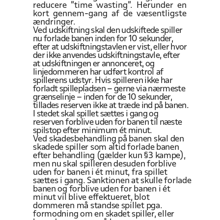
reducere ”time wasting”. Herunder en
kort gennem-gang af de væsentligste
ændringer.
Ved
udskiftning skal den udskiftede spiller
nu forlade banen inden for 10 sekunder,
efter at udskiftningstavlen er vist, eller hvor
der ikke anvendes
udskiftningstavle, efter
at udskiftningen er annonceret, og
linjedommeren har udført kontrol
af
spillerens udstyr. Hvis spilleren ikke har
forladt
spillepladsen – gerne via nærmeste
grænselinje – inden for de 10 sekunder,
tillades reserven ikke at træde ind på banen.
I stedet skal spillet
sættes i gang og
reserven
forblive uden for banen til næste
spilstop efter minimum ét minut.
Ved
skadesbehandling på banen skal den
skadede spiller som altid forlade banen
efter behandling (gælder kun §3 kampe),
men nu skal spilleren desuden
forblive
uden for banen
i ét minut, fra spillet
sættes i gang.
Sanktionen at skulle
forlade
banen og forblive
uden for banen i ét
minut vil blive effektueret, blot
dommeren må standse spillet pga.
formodning om en skadet
spiller, eller