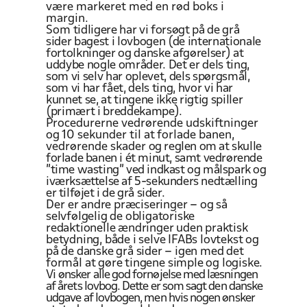
være markeret med en rød boks i
margin.
Som
tidligere har vi forsøgt på de grå
sider bagest i lovbogen (de internationale
fortolkninger og danske afgørelser) at
uddybe nogle områder. Det er dels ting,
som vi selv har oplevet, dels spørgsmål,
som vi har fået, dels ting, hvor vi har
kunnet se, at tingene ikke rigtig spiller
(primært i breddekampe).
Procedurerne vedrørende udskiftninger
og
10 sekunder til at
forlade banen,
vedrørende skader
og reglen om at skulle
forlade banen i ét minut, samt vedrørende
”time wasting” ved indkast og målspark og
iværksættelse af 5-sekunders nedtælling
er tilføjet i de grå sider.
Der
er andre præciseringer – og så
selvfølgelig de obligatoriske
redaktionelle ændringer uden praktisk
betydning, både i selve IFABs lovtekst og
på de danske grå sider – igen med det
formål
at gøre tingene
simple og logiske.
Vi
ønsker alle god fornøjelse med læsningen
af årets lovbog. Dette er som sagt den danske
udgave af lovbogen, men hvis nogen ønsker