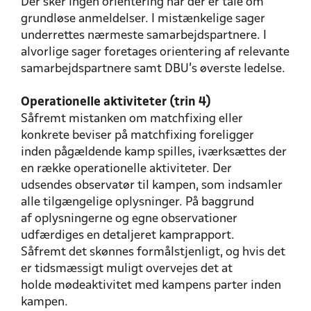
Der sker ingen orientering når der er tale om
grundløse anmeldelser. I mistænkelige sager
underrettes nærmeste samarbejdspartnere. I
alvorlige sager foretages orientering af relevante
samarbejdspartnere samt DBU’s øverste ledelse.
Operationelle aktiviteter (trin 4)
Såfremt mistanken om matchfixing eller
konkrete beviser på matchfixing foreligger
inden pågældende kamp spilles, iværksættes der
en række operationelle aktiviteter. Der
udsendes observatør til kampen, som indsamler
alle tilgængelige oplysninger. På baggrund
af oplysningerne og egne observationer
udfærdiges en detaljeret kamprapport.
Såfremt det skønnes formålstjenligt, og hvis det
er tidsmæssigt muligt overvejes det at
holde mødeaktivitet med kampens parter inden
kampen.