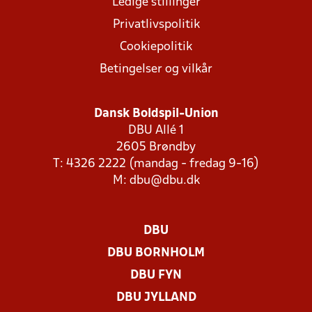
Ledige stillinger
Privatlivspolitik
Cookiepolitik
Betingelser og vilkår
Dansk Boldspil-Union
DBU Allé 1
2605 Brøndby
T: 4326 2222 (mandag - fredag 9-16)
M:
dbu@dbu.dk
DBU
DBU BORNHOLM
DBU FYN
DBU JYLLAND