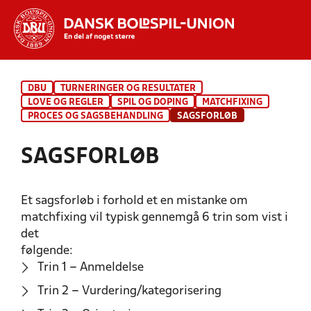
Hvad vil du søge efter?
DBU
TURNERINGER OG RESULTATER
INDHOLD OG NYHEDER
LOVE OG REGLER
SPIL OG DOPING
MATCHFIXING
PROCES OG SAGSBEHANDLING
SAGSFORLØB
STILLINGER, RESULTATER, KLUBBER OG
HOLD
SAGSFORLØB
Et sagsforløb i forhold et en mistanke om
matchfixing vil typisk gennemgå 6 trin som vist i
det
følgende:
Trin 1 – Anmeldelse
Trin 2 – Vurdering/kategorisering