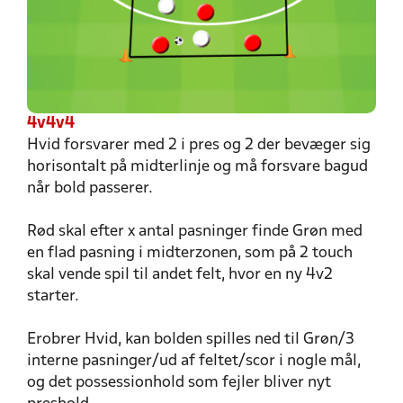
4v4v4
Hvid forsvarer med 2 i pres og 2 der bevæger sig
horisontalt på midterlinje og må forsvare bagud
når bold passerer.
Rød skal efter x antal pasninger finde Grøn med
en flad pasning i midterzonen, som på 2 touch
skal vende spil til andet felt, hvor en ny 4v2
starter.
Erobrer Hvid, kan bolden spilles ned til Grøn/3
interne pasninger/ud af feltet/scor i nogle mål,
og det possessionhold som fejler bliver nyt