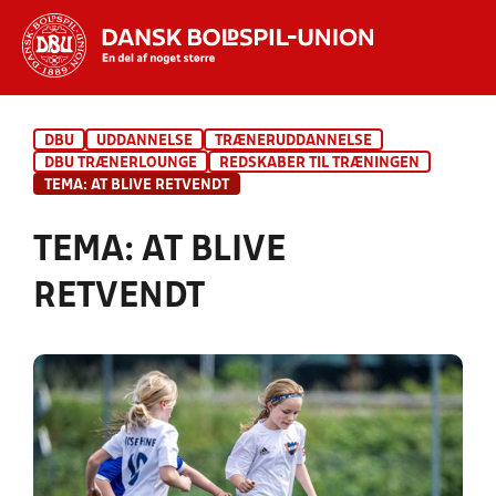
Hvad vil du søge efter?
DBU
UDDANNELSE
TRÆNERUDDANNELSE
INDHOLD OG NYHEDER
DBU TRÆNERLOUNGE
REDSKABER TIL TRÆNINGEN
TEMA: AT BLIVE RETVENDT
STILLINGER, RESULTATER, KLUBBER OG
HOLD
TEMA: AT BLIVE
RETVENDT