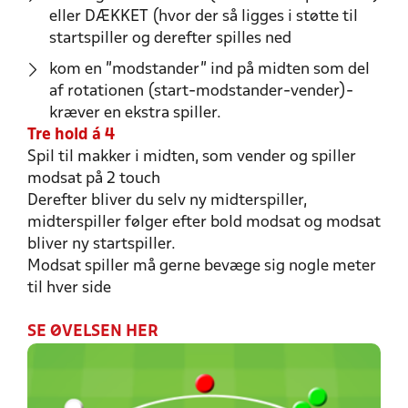
eller DÆKKET (hvor der så ligges i støtte til
startspiller og derefter spilles ned
kom en ”modstander” ind på midten som del
af rotationen (start-modstander-vender)-
kræver en ekstra spiller.
Tre hold á 4
Spil til makker i midten, som vender og spiller
modsat på 2 touch
Derefter bliver du selv ny midterspiller,
midterspiller følger efter bold modsat og modsat
bliver ny startspiller.
Modsat spiller må gerne bevæge sig nogle meter
til hver side
SE ØVELSEN HER