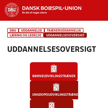
Hvad vil du søge efter?
DBU
UDDANNELSE
TRÆNERUDDANNELSE
INDHOLD OG NYHEDER
LÆRING OG LEDELSE
UDDANNELSESOVERSIGT
STILLINGER, RESULTATER, KLUBBER OG
UDDANNELSESOVERSIGT
HOLD
BØRNEUDVIKLINGSTRÆNER
UNGDOMSUDVIKLINGSTRÆNER