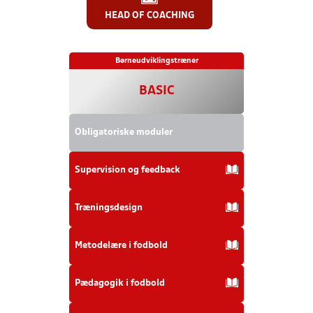
HEAD OF COACHING
Børneudviklingstræner
BASIC
Obligatoriske moduler
Supervision og feedback
Træningsdesign
Metodelære i fodbold
Pædagogik i fodbold