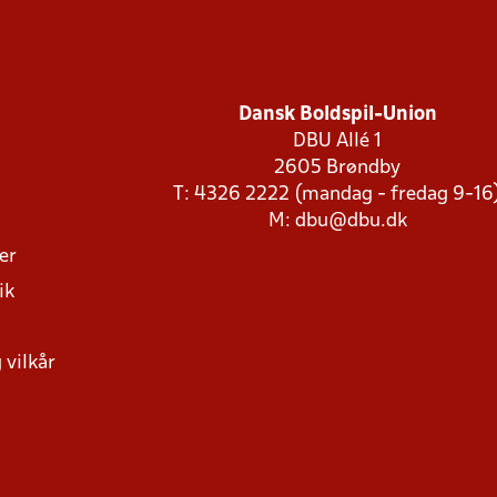
Dansk Boldspil-Union
DBU Allé 1
2605 Brøndby
T: 4326 2222 (mandag - fredag 9-16
M:
dbu@dbu.dk
ger
ik
 vilkår