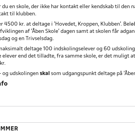
 du en skole, der ikke har kontakt eller kendskab til den
akt til klubben.
r 4500 kr. at deltage i 'Hovedet, Kroppen, Klubben'. Belø
afviklingen af ’Åben Skole’ dagen samt at skolen får adgan
dag og en Trivselsdag.
maksimalt deltage 100 indskolingselever
og
60 udskoling
 elever end det tilladte, fra samme skole, er det muligt 
kr.
- og udskolingen
skal
som udgangspunkt deltage på 'Åben
nfo
UMMER