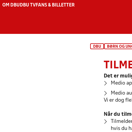
OM DBU
DBU TV
FANS & BILLETTER
DBU
BØRN OG UN
TILM
Det er muli
Medio apr
Medio au
Vi er dog fl
Når du til
Tilmelder
hvis du 