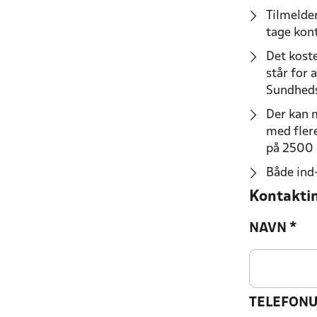
Tilmelder
tage kont
Det koste
står for 
Sundheds
Der kan 
med flere
på 2500 
Både
ind
Kontakti
NAVN
*
TELEFON