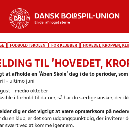
GE
FODBOLD I SKOLEN
FOR KLUBBER
HOVEDET, KROPPEN, KL
ELDING TIL 'HOVEDET, KRO
gt at afholde en 'Åben Skole' dag i de to perioder, so
il - ultimo juni
gust - medio oktober
eksible i forhold til datoer, så har du særlige ønsker, der i
melder dig er det vigtigt at være opmærksom på neden
 du en klub, er det som udgangspunkt dig, der inviterer d
har svært ved at komme igennem.