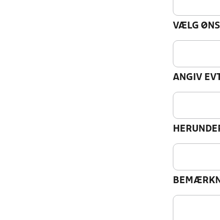
VÆLG ØNS
ANGIV EV
HERUNDER
BEMÆRKN