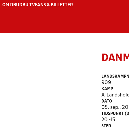
OM DBU
DBU TV
FANS & BILLETTER
DANM
LANDSKAMPN
909
KAMP
A-Landshold
DATO
05. sep.. 2
TIDSPUNKT (D
20.45
STED