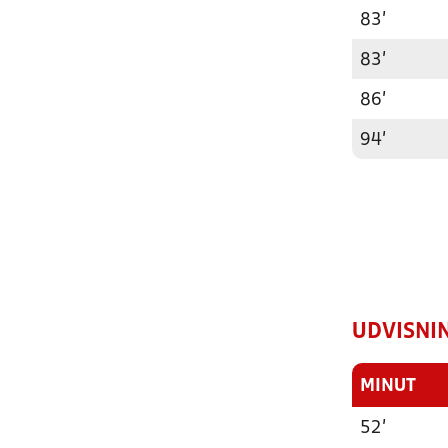
83'
83'
86'
94'
UDVISNI
MINUT
52'