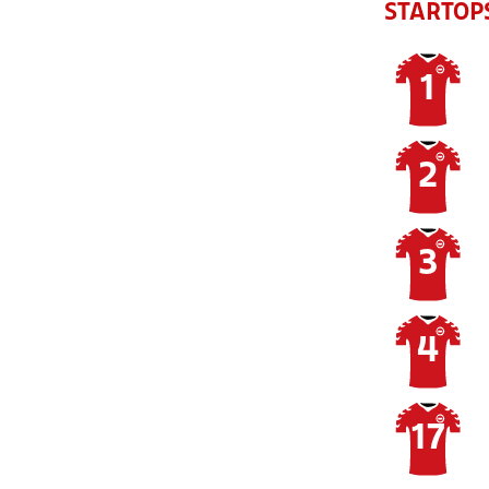
STARTOP
1
2
3
4
17