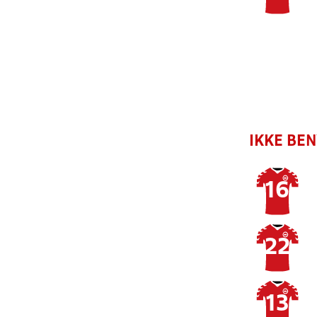
IKKE BE
16
22
13