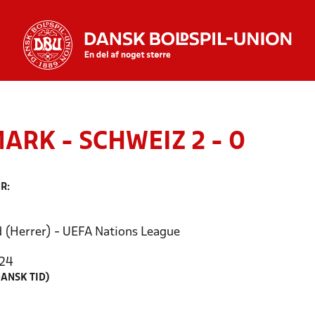
ARK - SCHWEIZ 2 - 0
R:
 (Herrer) - UEFA Nations League
024
ANSK TID)