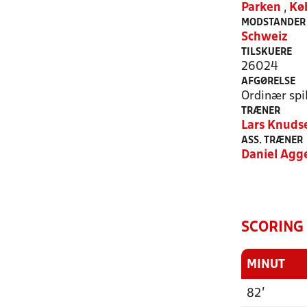
Parken
,
Kø
MODSTANDER
Schweiz
TILSKUERE
26024
AFGØRELSE
Ordinær spil
TRÆNER
Lars Knuds
ASS. TRÆNER
Daniel Agg
SCORING
MINUT
82'