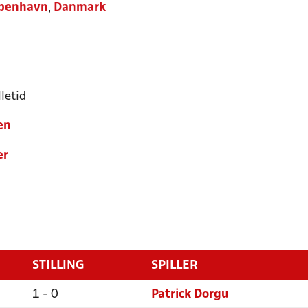
benhavn
,
Danmark
letid
en
er
STILLING
SPILLER
1 - 0
Patrick Dorgu