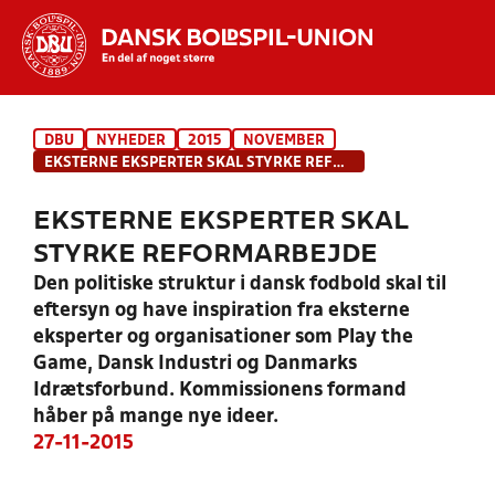
Hvad vil du søge efter?
DBU
NYHEDER
2015
NOVEMBER
INDHOLD OG NYHEDER
EKSTERNE EKSPERTER SKAL STYRKE REFORMARBEJDE
STILLINGER, RESULTATER, KLUBBER OG
EKSTERNE EKSPERTER SKAL
HOLD
STYRKE REFORMARBEJDE
Den politiske struktur i dansk fodbold skal til
eftersyn og have inspiration fra eksterne
eksperter og organisationer som Play the
Game, Dansk Industri og Danmarks
Idrætsforbund. Kommissionens formand
håber på mange nye ideer.
27-11-2015