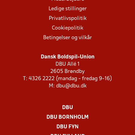
Ledige stillinger
Privatlivspolitik
Cookiepolitik
Betingelser og vilkår
Dansk Boldspil-Union
DBU Allé 1
2605 Brøndby
T: 4326 2222 (mandag - fredag 9-16)
M:
dbu@dbu.dk
DBU
DBU BORNHOLM
DBU FYN