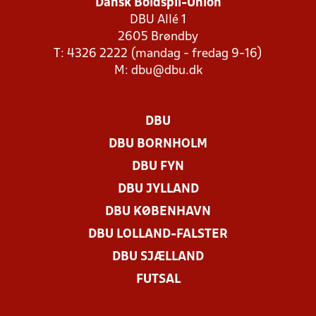
Dansk Boldspil-Union
DBU Allé 1
2605 Brøndby
T: 4326 2222 (mandag - fredag 9-16)
M:
dbu@dbu.dk
DBU
DBU BORNHOLM
DBU FYN
DBU JYLLAND
DBU KØBENHAVN
DBU LOLLAND-FALSTER
DBU SJÆLLAND
FUTSAL