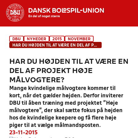
Hvad vil du søge efter?
DBU
NYHEDER
2015
NOVEMBER
INDHOLD OG NYHEDER
HAR DU HØJDEN TIL AT VÆRE EN DEL AF PROJEKT HØJE MÅLVOGTERE?
STILLINGER, RESULTATER, KLUBBER OG
HAR DU HØJDEN TIL AT VÆRE EN
HOLD
DEL AF PROJEKT HØJE
MÅLVOGTERE?
Mange kvindelige målvogtere kommer til
kort, når det gælder højden. Derfor inviterer
DBU til åben træning med projektet ”Høje
målvogtere”, der skal sætte fokus på højden
hos de kvindelige keepere og få flere høje
piger til at vælge målmandsposten.
23-11-2015