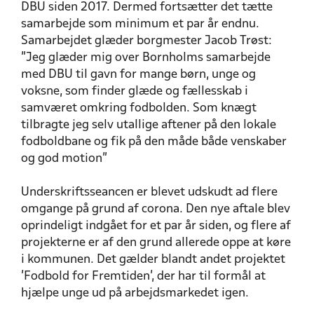
DBU siden 2017. Dermed fortsætter det tætte
samarbejde som minimum et par år endnu.
Samarbejdet glæder borgmester Jacob Trøst:
”Jeg glæder mig over Bornholms samarbejde
med DBU til gavn for mange børn, unge og
voksne, som finder glæde og fællesskab i
samværet omkring fodbolden. Som knægt
tilbragte jeg selv utallige aftener på den lokale
fodboldbane og fik på den måde både venskaber
og god motion”
Underskriftsseancen er blevet udskudt ad flere
omgange på grund af corona. Den nye aftale blev
oprindeligt indgået for et par år siden, og flere af
projekterne er af den grund allerede oppe at køre
i kommunen. Det gælder blandt andet projektet
’Fodbold for Fremtiden’, der har til formål at
hjælpe unge ud på arbejdsmarkedet igen.