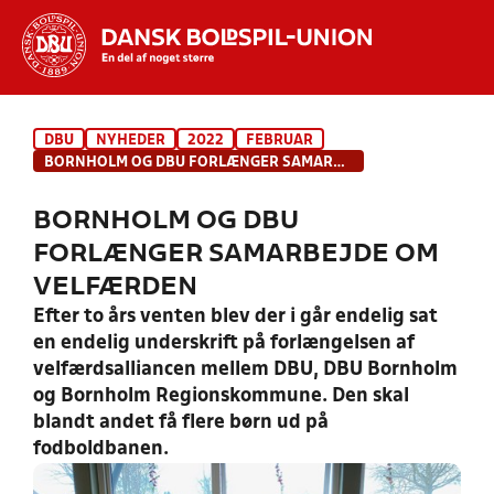
Hvad vil du søge efter?
DBU
NYHEDER
2022
FEBRUAR
INDHOLD OG NYHEDER
BORNHOLM OG DBU FORLÆNGER SAMARBEJDE OM VELFÆRDEN
STILLINGER, RESULTATER, KLUBBER OG
BORNHOLM OG DBU
HOLD
FORLÆNGER SAMARBEJDE OM
VELFÆRDEN
Efter to års venten blev der i går endelig sat
en endelig underskrift på forlængelsen af
velfærdsalliancen mellem DBU, DBU Bornholm
og Bornholm Regionskommune. Den skal
blandt andet få flere børn ud på
fodboldbanen.