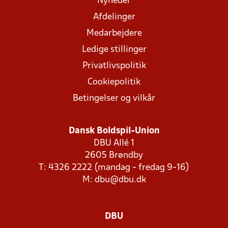
Nyheder
Afdelinger
Medarbejdere
Ledige stillinger
Privatlivspolitik
Cookiepolitik
Betingelser og vilkår
Dansk Boldspil-Union
DBU Allé 1
2605 Brøndby
T: 4326 2222 (mandag - fredag 9-16)
M:
dbu@dbu.dk
DBU