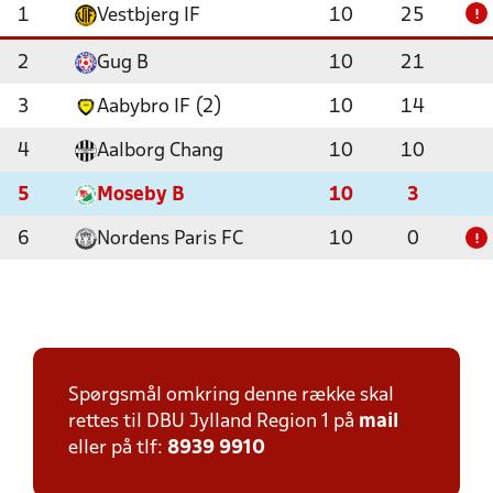
1
Vestbjerg IF
10
25
!
2
Gug B
10
21
3
Aabybro IF (2)
10
14
4
Aalborg Chang
10
10
5
Moseby B
10
3
6
Nordens Paris FC
10
0
!
Spørgsmål omkring denne række skal
rettes til DBU Jylland Region 1 på
mail
eller på tlf:
8939 9910