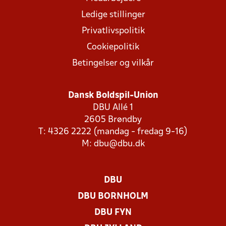
Ledige stillinger
Privatlivspolitik
Cookiepolitik
Betingelser og vilkår
Dansk Boldspil-Union
DBU Allé 1
2605 Brøndby
T: 4326 2222 (mandag - fredag 9-16)
M:
dbu@dbu.dk
DBU
DBU BORNHOLM
DBU FYN