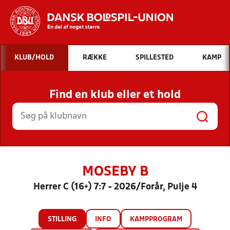
Hvad vil du søge efter?
KLUB/HOLD
RÆKKE
SPILLESTED
KAMP
INDHOLD OG NYHEDER
Find en klub eller et hold
STILLINGER, RESULTATER, KLUBBER OG
HOLD
MOSEBY B
Herrer C (16+) 7:7 - 2026/Forår, Pulje 4
STILLING
INFO
KAMPPROGRAM