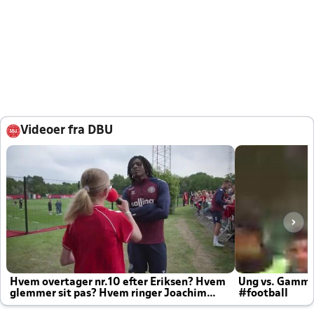
Videoer fra DBU
Hvem overtager nr.10 efter Eriksen? Hvem
Ung vs. Gamm
glemmer sit pas? Hvem ringer Joachim
#football
altid til efter kampe?