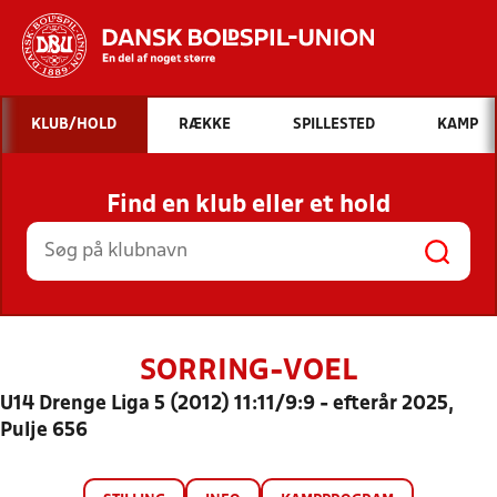
Hvad vil du søge efter?
KLUB/HOLD
RÆKKE
SPILLESTED
KAMP
INDHOLD OG NYHEDER
Find en klub eller et hold
STILLINGER, RESULTATER, KLUBBER OG
HOLD
SORRING-VOEL
U14 Drenge Liga 5 (2012) 11:11/9:9 - efterår 2025,
Pulje 656