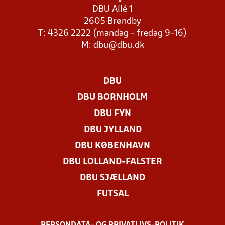
DBU Allé 1
2605 Brøndby
T: 4326 2222 (mandag - fredag 9-16)
M:
dbu@dbu.dk
DBU
DBU BORNHOLM
DBU FYN
DBU JYLLAND
DBU KØBENHAVN
DBU LOLLAND-FALSTER
DBU SJÆLLAND
FUTSAL