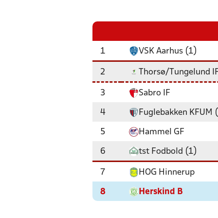
1
VSK Aarhus (1)
2
Thorsø/Tungelund I
3
Sabro IF
4
Fuglebakken KFUM (
5
Hammel GF
6
tst Fodbold (1)
7
HOG Hinnerup
8
Herskind B