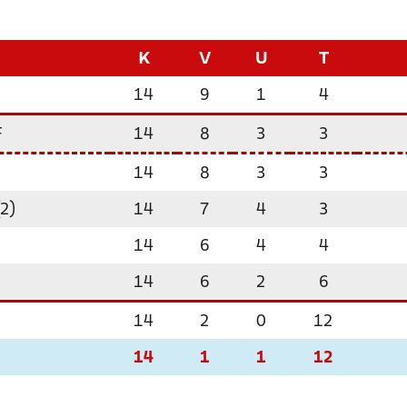
K
V
U
T
14
9
1
4
F
14
8
3
3
14
8
3
3
2)
14
7
4
3
14
6
4
4
14
6
2
6
14
2
0
12
14
1
1
12