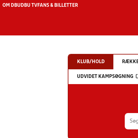
OM DBU
DBU TV
FANS & BILLETTER
KLUB/HOLD
RÆKK
UDVIDET KAMPSØGNING