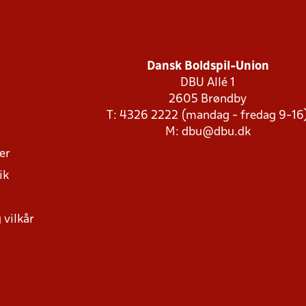
Dansk Boldspil-Union
DBU Allé 1
2605 Brøndby
T: 4326 2222 (mandag - fredag 9-16
M:
dbu@dbu.dk
ger
ik
 vilkår