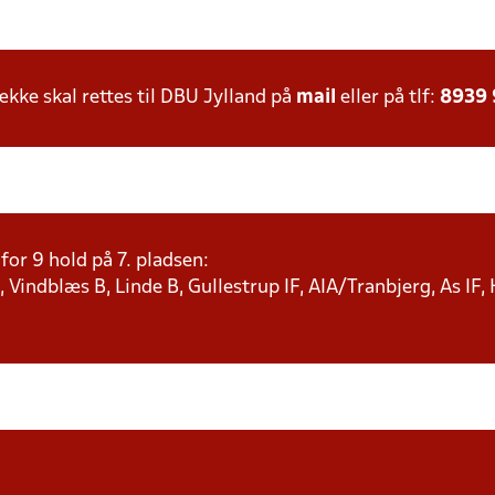
ke skal rettes til DBU Jylland på
mail
eller på tlf:
8939
or 9 hold på 7. pladsen:
 Vindblæs B, Linde B, Gullestrup IF, AIA/Tranbjerg, As IF,