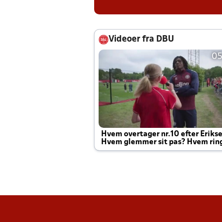
Videoer fra DBU
05
Hvem overtager nr.10 efter Eriks
Hvem glemmer sit pas? Hvem rin
Joachim altid til efter kampe?