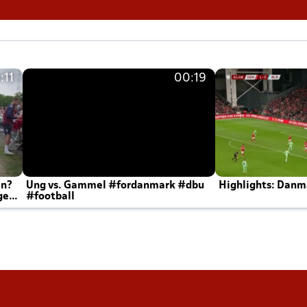
:11
00:19
en?
Ung vs. Gammel #fordanmark #dbu
Highlights: Danma
ger
#football