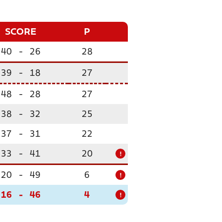
SCORE
P
40
-
26
28
39
-
18
27
48
-
28
27
38
-
32
25
37
-
31
22
33
-
41
20
!
20
-
49
6
!
16
-
46
4
!