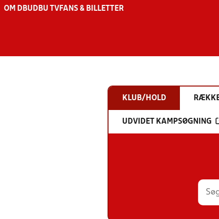
OM DBU
DBU TV
FANS & BILLETTER
KLUB/HOLD
RÆKK
UDVIDET KAMPSØGNING