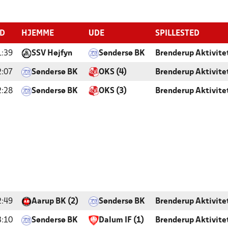
ID
HJEMME
UDE
SPILLESTED
1:39
SSV Højfyn
Søndersø BK
Brenderup Aktivitet
2:07
Søndersø BK
OKS (4)
Brenderup Aktivitet
2:28
Søndersø BK
OKS (3)
Brenderup Aktivitet
2:49
Aarup BK (2)
Søndersø BK
Brenderup Aktivitet
3:10
Søndersø BK
Dalum IF (1)
Brenderup Aktivitet