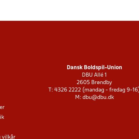
Dansk Boldspil-Union
DBU Allé 1
2605 Brøndby
T: 4326 2222 (mandag - fredag 9-16
M:
dbu@dbu.dk
ger
ik
 vilkår