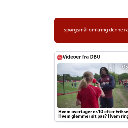
Spørgsmål omkring denne ræk
Videoer fra DBU
05
Hvem overtager nr.10 efter Eriks
Hvem glemmer sit pas? Hvem rin
Joachim altid til efter kampe?