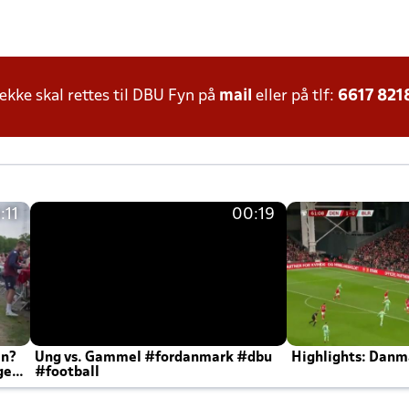
ke skal rettes til DBU Fyn på
mail
eller på tlf:
6617 821
:11
00:19
en?
Ung vs. Gammel #fordanmark #dbu
Highlights: Danma
ger
#football