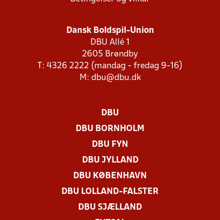
Dansk Boldspil-Union
DBU Allé 1
2605 Brøndby
T: 4326 2222 (mandag - fredag 9-16)
M:
dbu@dbu.dk
DBU
DBU BORNHOLM
DBU FYN
DBU JYLLAND
DBU KØBENHAVN
DBU LOLLAND-FALSTER
DBU SJÆLLAND