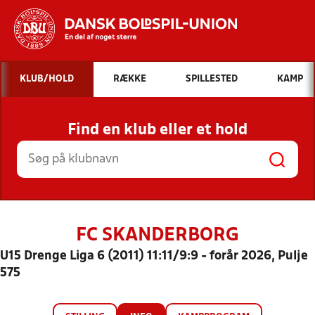
Hvad vil du søge efter?
KLUB/HOLD
RÆKKE
SPILLESTED
KAMP
INDHOLD OG NYHEDER
Find en klub eller et hold
STILLINGER, RESULTATER, KLUBBER OG
HOLD
FC SKANDERBORG
U15 Drenge Liga 6 (2011) 11:11/9:9 - forår 2026, Pulje
575