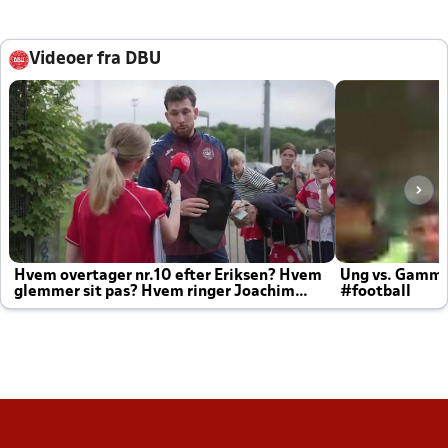
Videoer fra DBU
Hvem overtager nr.10 efter Eriksen? Hvem
Ung vs. Gamm
glemmer sit pas? Hvem ringer Joachim
#football
altid til efter kampe?