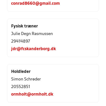
conrad8660@gmail.com
Fysisk træner
Julie Degn Rasmussen
29414897
jdr@fcskanderborg.dk
Holdleder
Simon Schrøder
20552851
ormholt@ormholt.dk