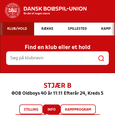
Hvad vil du søge efter?
KLUB/HOLD
RÆKKE
SPILLESTED
KAMP
INDHOLD OG NYHEDER
Find en klub eller et hold
STILLINGER, RESULTATER, KLUBBER OG
HOLD
STJÆR B
ØOB Oldboys 40 år 11:11 Efterår 24, Kreds 5
STILLING
INFO
KAMPPROGRAM