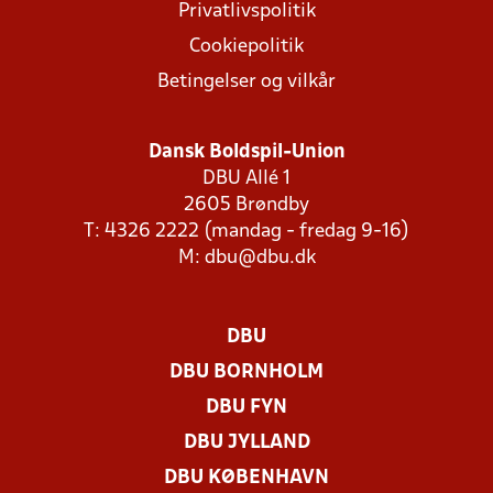
Privatlivspolitik
Cookiepolitik
Betingelser og vilkår
Dansk Boldspil-Union
DBU Allé 1
2605 Brøndby
T: 4326 2222 (mandag - fredag 9-16)
M:
dbu@dbu.dk
DBU
DBU BORNHOLM
DBU FYN
DBU JYLLAND
DBU KØBENHAVN