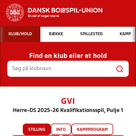
Hvad vil du søge efter?
KLUB/HOLD
RÆKKE
SPILLESTED
KAMP
INDHOLD OG NYHEDER
Find en klub eller et hold
STILLINGER, RESULTATER, KLUBBER OG
HOLD
GVI
Herre-DS 2025-26 Kvalifikationsspil, Pulje 1
STILLING
INFO
KAMPPROGRAM