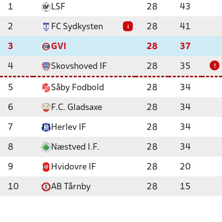
1
LSF
28
43
2
FC Sydkysten
28
41
i
3
GVI
28
37
4
Skovshoved IF
28
35
!
5
Såby Fodbold
28
34
6
F.C. Gladsaxe
28
34
7
Herlev IF
28
34
8
Næstved I.F.
28
34
9
Hvidovre IF
28
20
10
AB Tårnby
28
15