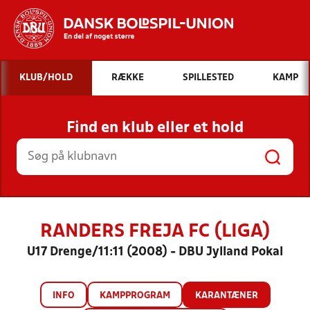
Hvad vil du søge efter?
KLUB/HOLD
RÆKKE
SPILLESTED
KAMP
INDHOLD OG NYHEDER
Find en klub eller et hold
STILLINGER, RESULTATER, KLUBBER OG
HOLD
RANDERS FREJA FC (LIGA)
U17 Drenge/11:11 (2008) - DBU Jylland Pokal
INFO
KAMPPROGRAM
KARANTÆNER