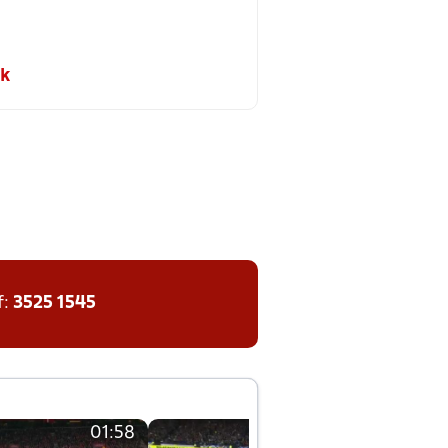
dk
f:
3525 1545
01:58
01:58