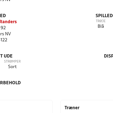
TED
SPILLE
TRØJE
 Randers
Blå
 92
rs NV
5122
T UDE
DIS
STRØMPER
Sort
ORBEHOLD
Træner