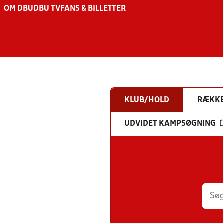
OM DBU
DBU TV
FANS & BILLETTER
KLUB/HOLD
RÆKK
UDVIDET KAMPSØGNING