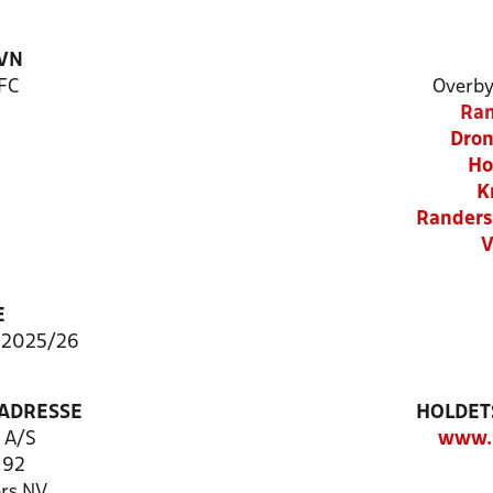
VN
FC
Overby
Ran
Dron
Ho
K
Randers
V
E
 2025/26
ADRESSE
HOLDET
 A/S
www.r
 92
rs NV