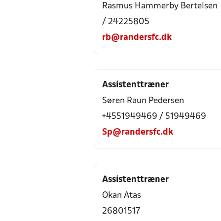
Rasmus Hammerby Bertelsen
/ 24225805
rb@randersfc.dk
Assistenttræner
Søren Raun Pedersen
+4551949469 / 51949469
Sp@randersfc.dk
Assistenttræner
Okan Atas
26801517