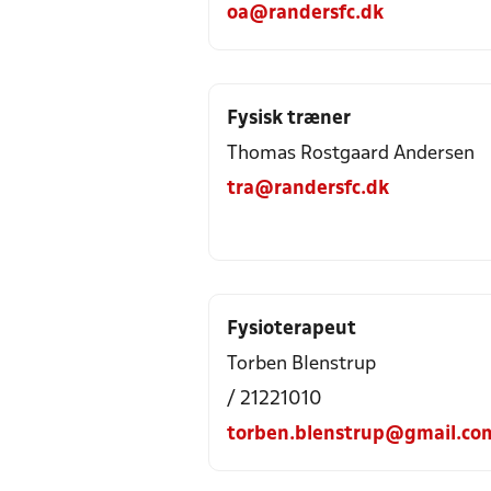
oa@randersfc.dk
Fysisk træner
Thomas Rostgaard Andersen
tra@randersfc.dk
Fysioterapeut
Torben Blenstrup
/ 21221010
torben.blenstrup@gmail.co