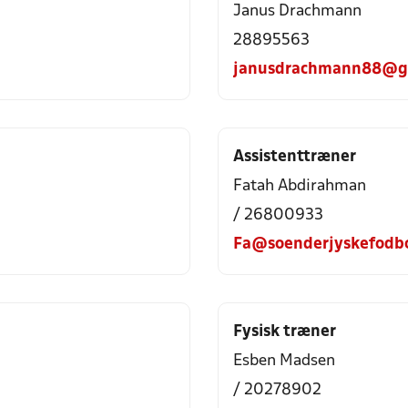
Janus Drachmann
28895563
janusdrachmann88@g
Assistenttræner
Fatah Abdirahman
/ 26800933
Fa@soenderjyskefodbo
Fysisk træner
Esben Madsen
/ 20278902