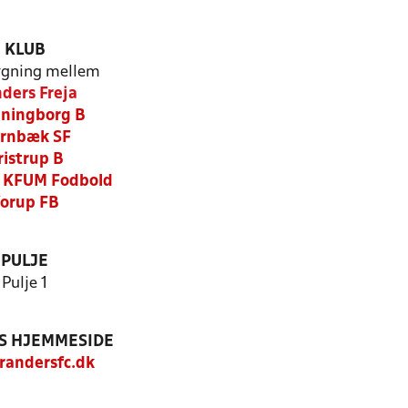
KLUB
gning mellem
ders Freja
ningborg B
rnbæk SF
ristrup B
 KFUM Fodbold
orup FB
PULJE
Pulje 1
S HJEMMESIDE
andersfc.dk