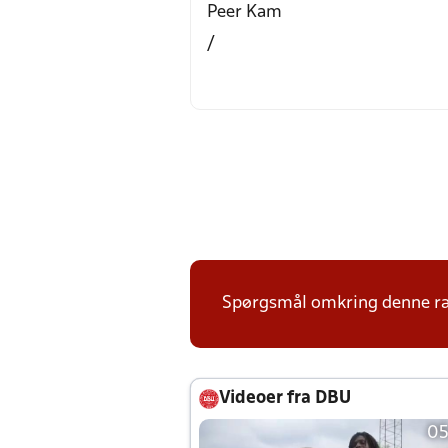
Peer Kam
/
Spørgsmål omkring denne ræk
Videoer fra DBU
05