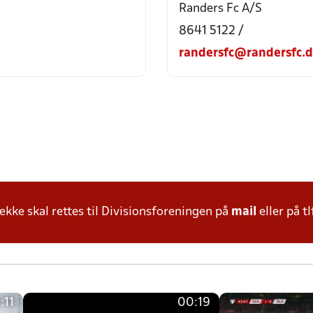
Randers Fc A/S
8641 5122 /
randersfc@randersfc.
ke skal rettes til Divisionsforeningen på
mail
eller på tl
:11
00:19