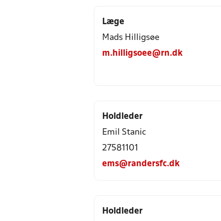
Læge
Mads Hilligsøe
m.hilligsoee@rn.dk
Holdleder
Emil Stanic
27581101
ems@randersfc.dk
Holdleder