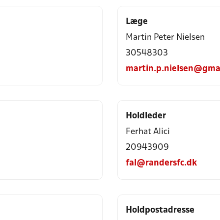
Læge
Martin Peter Nielsen
30548303
martin.p.nielsen@gma
Holdleder
Ferhat Alici
20943909
fal@randersfc.dk
Holdpostadresse