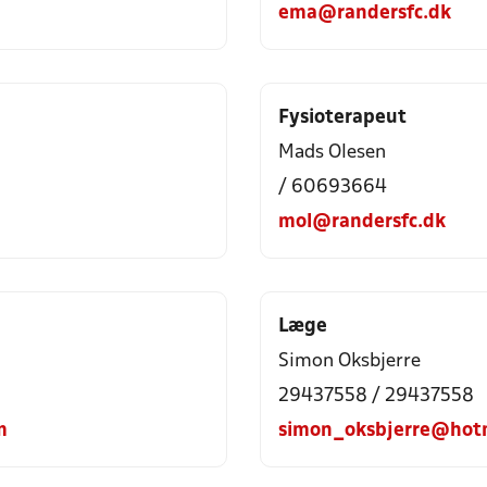
ema@randersfc.dk
Fysioterapeut
Mads Olesen
/ 60693664
mol@randersfc.dk
Læge
Simon Oksbjerre
29437558 / 29437558
m
simon_oksbjerre@hot