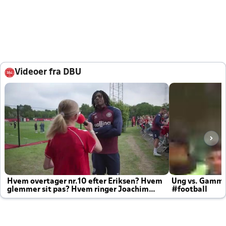
Videoer fra DBU
Hvem overtager nr.10 efter Eriksen? Hvem
Ung vs. Gamm
glemmer sit pas? Hvem ringer Joachim
#football
altid til efter kampe?