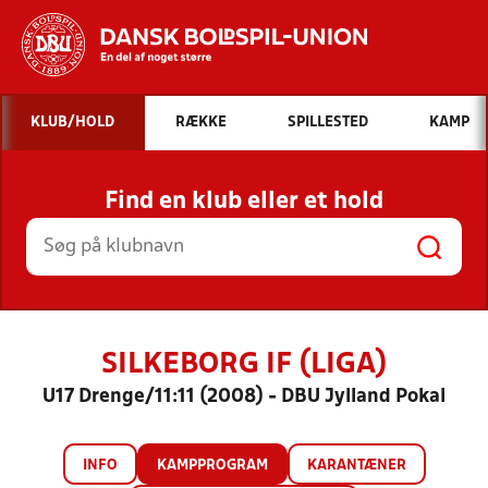
Hvad vil du søge efter?
KLUB/HOLD
RÆKKE
SPILLESTED
KAMP
INDHOLD OG NYHEDER
Find en klub eller et hold
STILLINGER, RESULTATER, KLUBBER OG
HOLD
SILKEBORG IF (LIGA)
U17 Drenge/11:11 (2008) - DBU Jylland Pokal
INFO
KAMPPROGRAM
KARANTÆNER