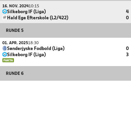
16. NOV. 2024
10:15
Silkeborg IF (Liga)
4
Hald Ege Efterskole (L2/422)
0
RUNDE 5
01. APR. 2025
18:30
Sønderjyske Fodbold (Liga)
0
Silkeborg IF (Liga)
3
RUNDE 6