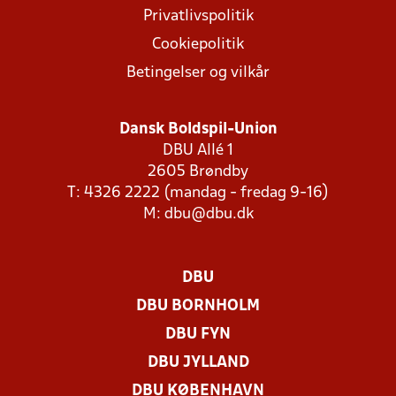
Privatlivspolitik
Cookiepolitik
Betingelser og vilkår
Dansk Boldspil-Union
DBU Allé 1
2605 Brøndby
T: 4326 2222 (mandag - fredag 9-16)
M:
dbu@dbu.dk
DBU
DBU BORNHOLM
DBU FYN
DBU JYLLAND
DBU KØBENHAVN