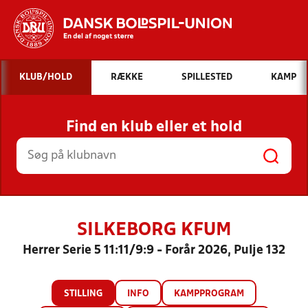
Hvad vil du søge efter?
KLUB/HOLD
RÆKKE
SPILLESTED
KAMP
INDHOLD OG NYHEDER
Find en klub eller et hold
STILLINGER, RESULTATER, KLUBBER OG
HOLD
SILKEBORG KFUM
Herrer Serie 5 11:11/9:9 - Forår 2026, Pulje 132
STILLING
INFO
KAMPPROGRAM