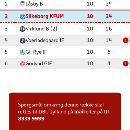
1
Låsby B
10
24
2
Silkeborg KFUM
10
24
3
Virklund B (2)
10
16
4
Voerladegaard IF
10
14
!
5
Gl. Rye IF
10
6
6
Gødvad GIF
10
4
!
Spørgsmål omkring denne række skal
rettes til DBU Jylland på
mail
eller på tlf:
8939 9999