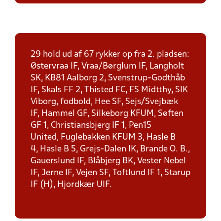
29 hold ud af 67 rykker op fra 2. pladsen:
Østervraa IF, Vraa/Børglum IF, Langholt
SK, KB81 Aalborg 2, Svenstrup-Godthåb
IF, Skals FF 2, Thisted FC, FS Midtthy, SIK
Viborg, fodbold, Hee SF, Sejs/Svejbæk
IF, Hammel GF, Silkeborg KFUM, Søften
GF 1, Christiansbjerg IF 1, Pen15
United, Fuglebakken KFUM 3, Hasle B
4, Hasle B 5, Grejs-Dalen IK, Brande O. B.,
Gauerslund IF, Blåbjerg BK, Vester Nebel
IF, Jerne IF, Vejen SF, Toftlund IF 1, Starup
IF (H), Hjordkær UIF.