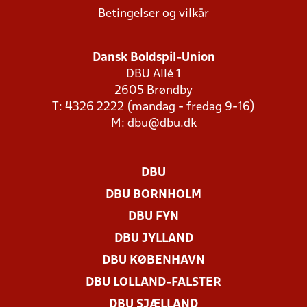
Betingelser og vilkår
Dansk Boldspil-Union
DBU Allé 1
2605 Brøndby
T: 4326 2222 (mandag - fredag 9-16)
M:
dbu@dbu.dk
DBU
DBU BORNHOLM
DBU FYN
DBU JYLLAND
DBU KØBENHAVN
DBU LOLLAND-FALSTER
DBU SJÆLLAND