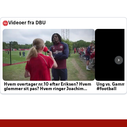
Videoer fra DBU
Hvem overtager nr.10 efter Eriksen? Hvem
Ung vs. Gamm
glemmer sit pas? Hvem ringer Joachim
#football
altid til efter kampe?