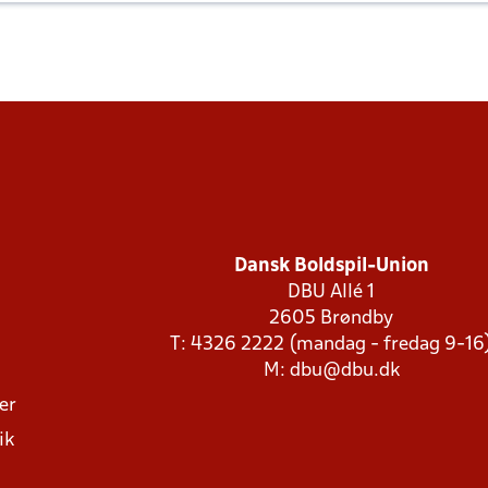
Dansk Boldspil-Union
DBU Allé 1
2605 Brøndby
T: 4326 2222 (mandag - fredag 9-16
M:
dbu@dbu.dk
ger
ik