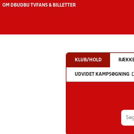
OM DBU
DBU TV
FANS & BILLETTER
KLUB/HOLD
RÆKK
UDVIDET KAMPSØGNING