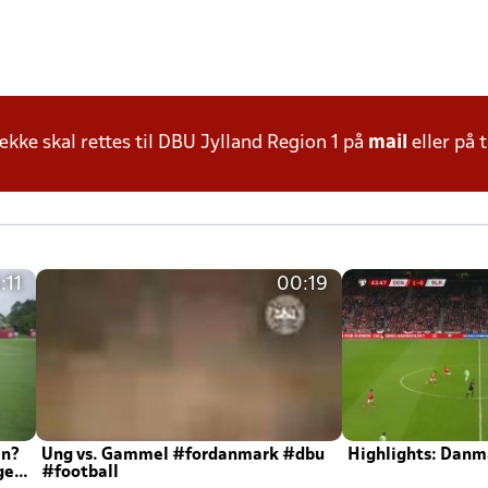
ke skal rettes til DBU Jylland Region 1 på
mail
eller på t
:11
00:19
en?
Ung vs. Gammel #fordanmark #dbu
Highlights: Danma
ger
#football