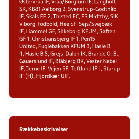
Østervraa IF, Vraa/Børglum IF, Langholt
SK, KB81 Aalborg 2, Svenstrup-Godthåb
IF, Skals FF 2, Thisted FC, FS Midtthy, SIK
Viborg, fodbold, Hee SF, Sejs/Svejbæk
IF, Hammel GF, Silkeborg KFUM, Søften
GF 1, Christiansbjerg IF 1, Pen15
United, Fuglebakken KFUM 3, Hasle B
4, Hasle B 5, Grejs-Dalen IK, Brande O. B.,
Gauerslund IF, Blåbjerg BK, Vester Nebel
IF, Jerne IF, Vejen SF, Toftlund IF 1, Starup
IF (H), Hjordkær UIF.
Rækkebeskrivelser