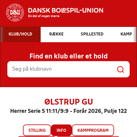
Hvad vil du søge efter?
KLUB/HOLD
RÆKKE
SPILLESTED
KAMP
INDHOLD OG NYHEDER
Find en klub eller et hold
STILLINGER, RESULTATER, KLUBBER OG
HOLD
ØLSTRUP GU
Herrer Serie 5 11:11/9:9 - Forår 2026, Pulje 122
STILLING
INFO
KAMPPROGRAM