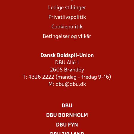
Ledige stillinger
Privatlivspolitik
Cookiepolitik
Betingelser og vilkår
Dansk Boldspil-Union
DBU Allé 1
2605 Brøndby
T: 4326 2222 (mandag - fredag 9-16)
M:
dbu@dbu.dk
DBU
DBU BORNHOLM
DBU FYN