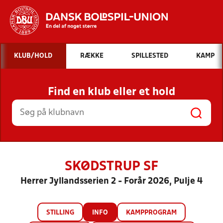
Hvad vil du søge efter?
KLUB/HOLD
RÆKKE
SPILLESTED
KAMP
INDHOLD OG NYHEDER
Find en klub eller et hold
STILLINGER, RESULTATER, KLUBBER OG
HOLD
SKØDSTRUP SF
Herrer Jyllandsserien 2 - Forår 2026, Pulje 4
STILLING
INFO
KAMPPROGRAM