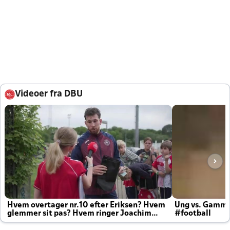
Videoer fra DBU
Hvem overtager nr.10 efter Eriksen? Hvem
Ung vs. Gamm
glemmer sit pas? Hvem ringer Joachim
#football
altid til efter kampe?