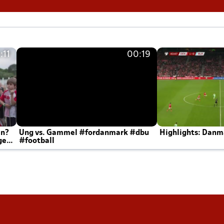
:11
00:19
en?
Ung vs. Gammel #fordanmark #dbu
Highlights: Danma
ger
#football