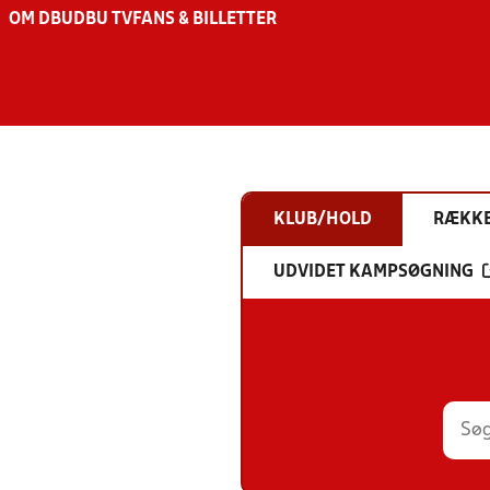
OM DBU
DBU TV
FANS & BILLETTER
KLUB/HOLD
RÆKK
UDVIDET KAMPSØGNING