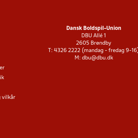
Dansk Boldspil-Union
DBU Allé 1
2605 Brøndby
T: 4326 2222 (mandag - fredag 9-16
M:
dbu@dbu.dk
ger
ik
 vilkår