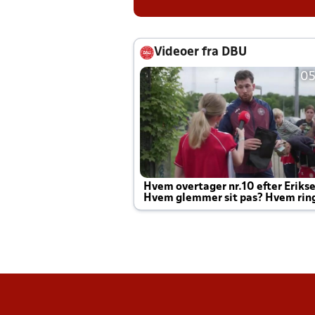
Videoer fra DBU
05
Hvem overtager nr.10 efter Eriks
Hvem glemmer sit pas? Hvem rin
Joachim altid til efter kampe?