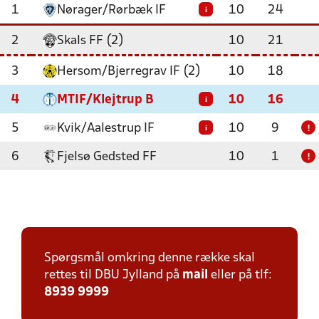
1
Nørager/Rørbæk IF
10
24
i
2
Skals FF (2)
10
21
3
Hersom/Bjerregrav IF (2)
10
18
4
MTIF/Klejtrup B
10
16
i
5
Kvik/Aalestrup IF
10
9
i
!
6
Fjelsø Gedsted FF
10
1
!
Spørgsmål omkring denne række skal
rettes til DBU Jylland på
mail
eller på tlf:
8939 9999