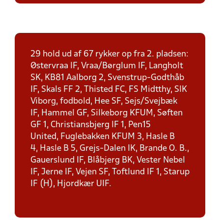
29 hold ud af 67 rykker op fra 2. pladsen:
Østervraa IF, Vraa/Børglum IF, Langholt
SK, KB81 Aalborg 2, Svenstrup-Godthåb
IF, Skals FF 2, Thisted FC, FS Midtthy, SIK
Viborg, fodbold, Hee SF, Sejs/Svejbæk
IF, Hammel GF, Silkeborg KFUM, Søften
GF 1, Christiansbjerg IF 1, Pen15
United, Fuglebakken KFUM 3, Hasle B
4, Hasle B 5, Grejs-Dalen IK, Brande O. B.,
Gauerslund IF, Blåbjerg BK, Vester Nebel
IF, Jerne IF, Vejen SF, Toftlund IF 1, Starup
IF (H), Hjordkær UIF.