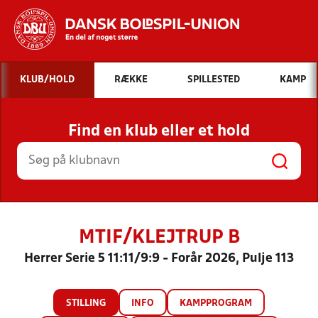
Hvad vil du søge efter?
KLUB/HOLD
RÆKKE
SPILLESTED
KAMP
INDHOLD OG NYHEDER
Find en klub eller et hold
STILLINGER, RESULTATER, KLUBBER OG
HOLD
MTIF/KLEJTRUP B
Herrer Serie 5 11:11/9:9 - Forår 2026, Pulje 113
STILLING
INFO
KAMPPROGRAM