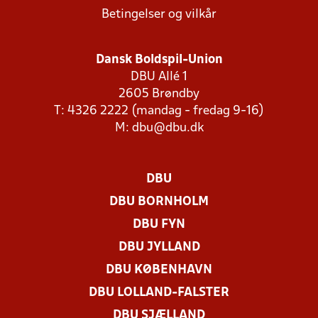
Betingelser og vilkår
Dansk Boldspil-Union
DBU Allé 1
2605 Brøndby
T: 4326 2222 (mandag - fredag 9-16)
M:
dbu@dbu.dk
DBU
DBU BORNHOLM
DBU FYN
DBU JYLLAND
DBU KØBENHAVN
DBU LOLLAND-FALSTER
DBU SJÆLLAND