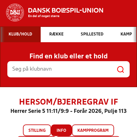
Hvad vil du søge efter?
KLUB/HOLD
RÆKKE
SPILLESTED
KAMP
INDHOLD OG NYHEDER
Find en klub eller et hold
STILLINGER, RESULTATER, KLUBBER OG
HOLD
HERSOM/BJERREGRAV IF
Herrer Serie 5 11:11/9:9 - Forår 2026, Pulje 113
STILLING
INFO
KAMPPROGRAM