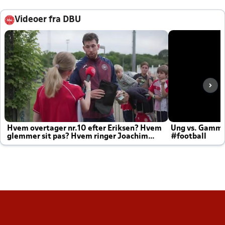
Videoer fra DBU
Hvem overtager nr.10 efter Eriksen? Hvem
Ung vs. Gamm
glemmer sit pas? Hvem ringer Joachim
#football
altid til efter kampe?