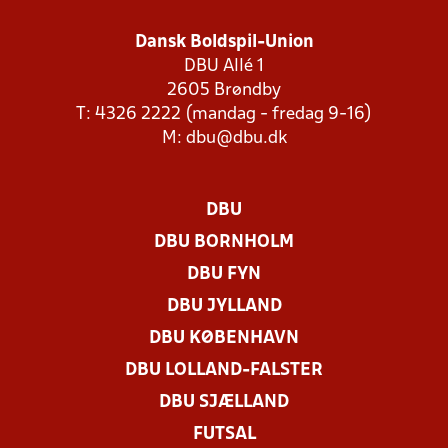
Dansk Boldspil-Union
DBU Allé 1
2605 Brøndby
T: 4326 2222 (mandag - fredag 9-16)
M:
dbu@dbu.dk
DBU
DBU BORNHOLM
DBU FYN
DBU JYLLAND
DBU KØBENHAVN
DBU LOLLAND-FALSTER
DBU SJÆLLAND
FUTSAL