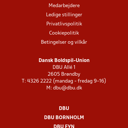
Medarbejdere
Ledige stillinger
Privatlivspolitik
Cookiepolitik
Betingelser og vilkår
Dansk Boldspil-Union
DBU Allé 1
2605 Brøndby
T: 4326 2222 (mandag - fredag 9-16)
M:
dbu@dbu.dk
DBU
DBU BORNHOLM
DBU FYN