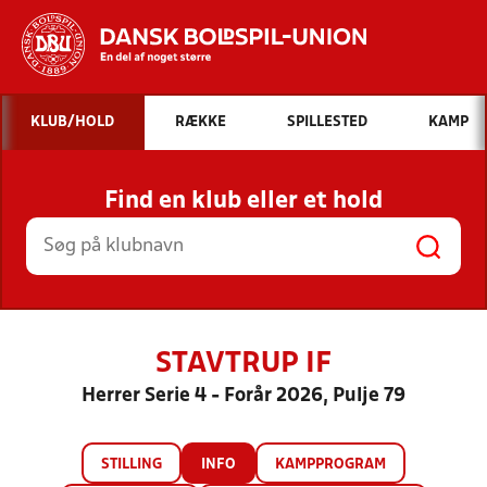
Hvad vil du søge efter?
KLUB/HOLD
RÆKKE
SPILLESTED
KAMP
INDHOLD OG NYHEDER
Find en klub eller et hold
STILLINGER, RESULTATER, KLUBBER OG
HOLD
STAVTRUP IF
Herrer Serie 4 - Forår 2026, Pulje 79
STILLING
INFO
KAMPPROGRAM