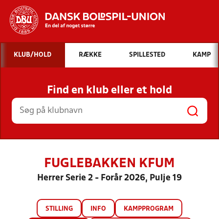
Hvad vil du søge efter?
KLUB/HOLD
RÆKKE
SPILLESTED
KAMP
INDHOLD OG NYHEDER
Find en klub eller et hold
STILLINGER, RESULTATER, KLUBBER OG
HOLD
FUGLEBAKKEN KFUM
Herrer Serie 2 - Forår 2026, Pulje 19
STILLING
INFO
KAMPPROGRAM