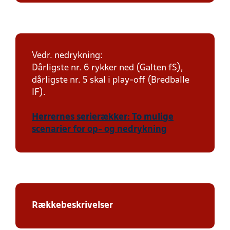
Vedr. nedrykning:
Dårligste nr. 6 rykker ned (Galten fS),
dårligste nr. 5 skal i play-off (Bredballe
IF).
Herrernes serierækker: To mulige
scenarier for op- og nedrykning
Rækkebeskrivelser