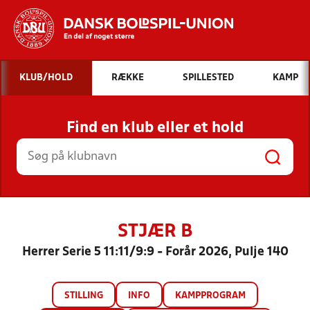
Hvad vil du søge efter?
KLUB/HOLD
RÆKKE
SPILLESTED
KAMP
INDHOLD OG NYHEDER
Find en klub eller et hold
STILLINGER, RESULTATER, KLUBBER OG
HOLD
STJÆR B
Herrer Serie 5 11:11/9:9 - Forår 2026, Pulje 140
STILLING
INFO
KAMPPROGRAM