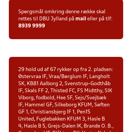
Spørgsmål omkring denne række skal
rettes til DBU Jylland på
mail
eller på tlf:
8939 9999
29 hold ud af 67 rykker op fra 2. pladsen:
Østervraa IF, Vraa/Børglum IF, Langholt
SK, KB81 Aalborg 2, Svenstrup-Godthåb
IF, Skals FF 2, Thisted FC, FS Midtthy, SIK
Viborg, fodbold, Hee SF, Sejs/Svejbæk
IF, Hammel GF, Silkeborg KFUM, Søften
GF 1, Christiansbjerg IF 1, Pen15
United, Fuglebakken KFUM 3, Hasle B
4, Hasle B 5, Grejs-Dalen IK, Brande O. B.,