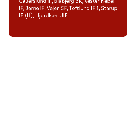
Gauerslund IF, Blåbjerg BK, Vester Nebel
IF, Jerne IF, Vejen SF, Toftlund IF 1, Starup
IF (H), Hjordkær UIF.