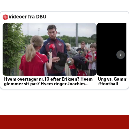
Videoer fra DBU
Hvem overtager nr.10 efter Eriksen? Hvem
Ung vs. Gamm
glemmer sit pas? Hvem ringer Joachim
#football
altid til efter kampe?