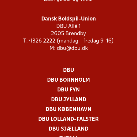
Dansk Boldspil-Union
DBU Allé 1
2605 Brøndby
T: 4326 2222 (mandag - fredag 9-16)
M:
dbu@dbu.dk
DBU
DBU BORNHOLM
DBU FYN
DBU JYLLAND
DBU KØBENHAVN
DBU LOLLAND-FALSTER
DBU SJÆLLAND