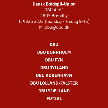
Dansk Boldspil-Union
DBU Allé 1
2605 Brøndby
T: 4326 2222 (mandag - fredag 9-16)
M:
dbu@dbu.dk
DBU
DBU BORNHOLM
DBU FYN
DBU JYLLAND
DBU KØBENHAVN
DBU LOLLAND-FALSTER
DBU SJÆLLAND
FUTSAL