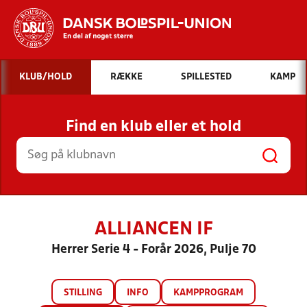
Hvad vil du søge efter?
KLUB/HOLD
RÆKKE
SPILLESTED
KAMP
INDHOLD OG NYHEDER
Find en klub eller et hold
STILLINGER, RESULTATER, KLUBBER OG
HOLD
ALLIANCEN IF
Herrer Serie 4 - Forår 2026, Pulje 70
STILLING
INFO
KAMPPROGRAM