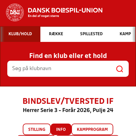
Hvad vil du søge efter?
KLUB/HOLD
RÆKKE
SPILLESTED
KAMP
INDHOLD OG NYHEDER
Find en klub eller et hold
STILLINGER, RESULTATER, KLUBBER OG
HOLD
BINDSLEV/TVERSTED IF
Herrer Serie 3 - Forår 2026, Pulje 24
STILLING
INFO
KAMPPROGRAM