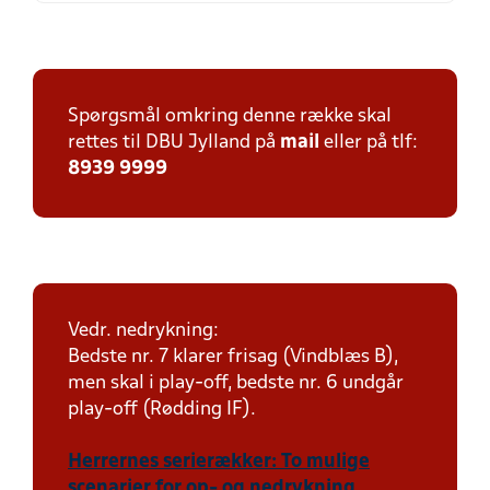
Spørgsmål omkring denne række skal
rettes til DBU Jylland på
mail
eller på tlf:
8939 9999
Vedr. nedrykning:
Bedste nr. 7 klarer frisag (Vindblæs B),
men skal i play-off, bedste nr. 6 undgår
play-off (Rødding IF).
Herrernes serierækker: To mulige
scenarier for op- og nedrykning