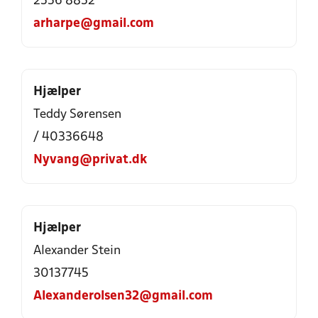
2556 8852
arharpe@gmail.com
Hjælper
Teddy Sørensen
/ 40336648
Nyvang@privat.dk
Hjælper
Alexander Stein
30137745
Alexanderolsen32@gmail.com