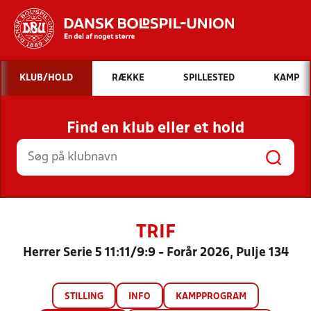
Hvad vil du søge efter?
KLUB/HOLD
RÆKKE
SPILLESTED
KAMP
INDHOLD OG NYHEDER
Find en klub eller et hold
STILLINGER, RESULTATER, KLUBBER OG
HOLD
TRIF
Herrer Serie 5 11:11/9:9 - Forår 2026, Pulje 134
STILLING
INFO
KAMPPROGRAM