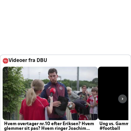
Videoer fra DBU
Hvem overtager nr.10 efter Eriksen? Hvem
Ung vs. Gamm
glemmer sit pas? Hvem ringer Joachim
#football