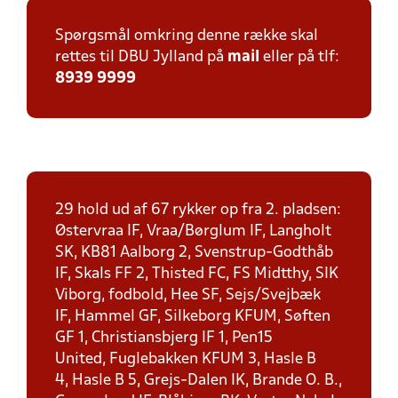
Spørgsmål omkring denne række skal
rettes til DBU Jylland på
mail
eller på tlf:
8939 9999
29 hold ud af 67 rykker op fra 2. pladsen:
Østervraa IF, Vraa/Børglum IF, Langholt
SK, KB81 Aalborg 2, Svenstrup-Godthåb
IF, Skals FF 2, Thisted FC, FS Midtthy, SIK
Viborg, fodbold, Hee SF, Sejs/Svejbæk
IF, Hammel GF, Silkeborg KFUM, Søften
GF 1, Christiansbjerg IF 1, Pen15
United, Fuglebakken KFUM 3, Hasle B
4, Hasle B 5, Grejs-Dalen IK, Brande O. B.,