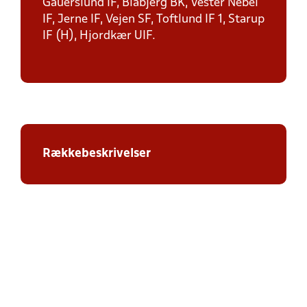
Gauerslund IF, Blåbjerg BK, Vester Nebel
IF, Jerne IF, Vejen SF, Toftlund IF 1, Starup
IF (H), Hjordkær UIF.
Rækkebeskrivelser