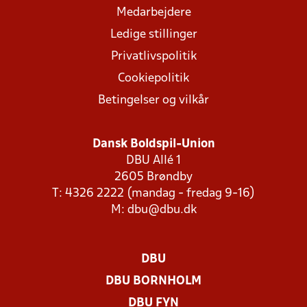
Medarbejdere
Ledige stillinger
Privatlivspolitik
Cookiepolitik
Betingelser og vilkår
Dansk Boldspil-Union
DBU Allé 1
2605 Brøndby
T: 4326 2222 (mandag - fredag 9-16)
M:
dbu@dbu.dk
DBU
DBU BORNHOLM
DBU FYN