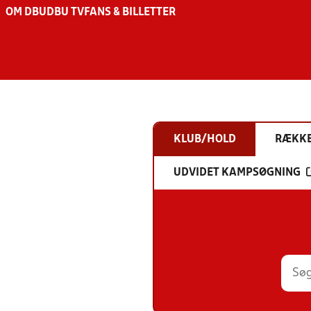
OM DBU
DBU TV
FANS & BILLETTER
KLUB/HOLD
RÆKK
UDVIDET KAMPSØGNING