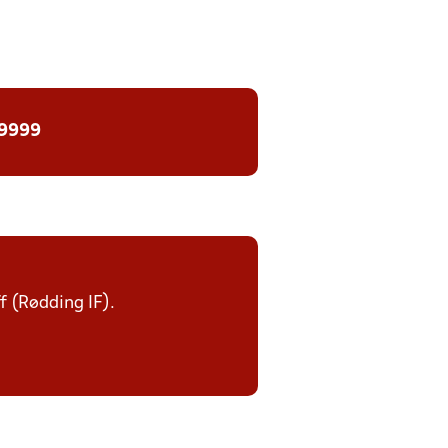
 9999
ff (Rødding IF).