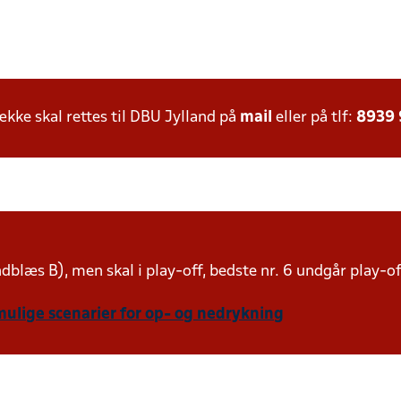
ke skal rettes til DBU Jylland på
mail
eller på tlf:
8939
indblæs B), men skal i play-off, bedste nr. 6 undgår play-o
mulige scenarier for op- og nedrykning