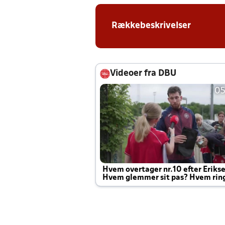
Rækkebeskrivelser
Videoer fra DBU
05
Hvem overtager nr.10 efter Eriks
Hvem glemmer sit pas? Hvem rin
Joachim altid til efter kampe?