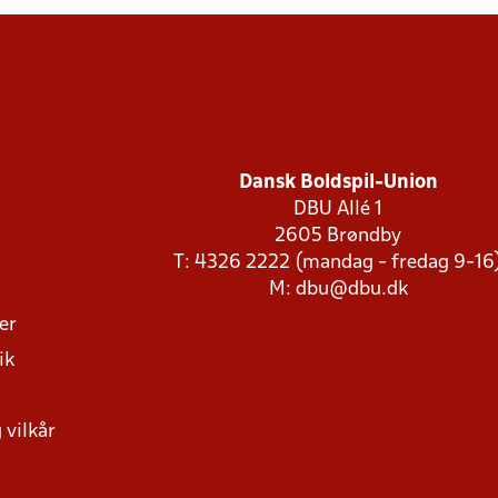
Dansk Boldspil-Union
DBU Allé 1
2605 Brøndby
T: 4326 2222 (mandag - fredag 9-16
M:
dbu@dbu.dk
ger
ik
 vilkår