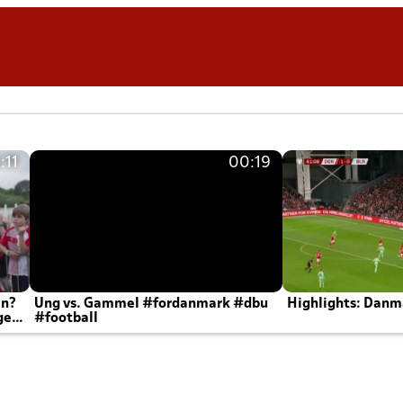
:11
00:19
en?
Ung vs. Gammel #fordanmark #dbu
Highlights: Danma
ger
#football