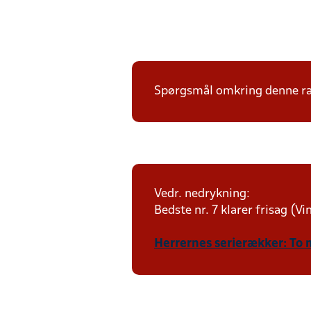
Spørgsmål omkring denne ræk
Vedr. nedrykning:
Bedste nr. 7 klarer frisag (V
Herrernes serierækker: To 