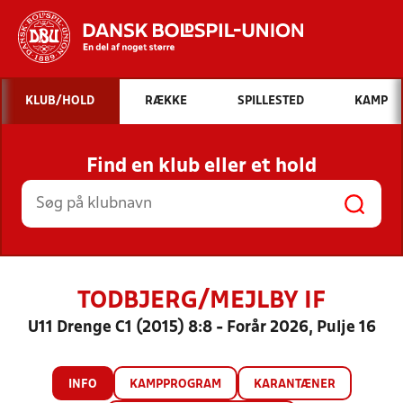
Hvad vil du søge efter?
KLUB/HOLD
RÆKKE
SPILLESTED
KAMP
INDHOLD OG NYHEDER
Find en klub eller et hold
STILLINGER, RESULTATER, KLUBBER OG
HOLD
TODBJERG/MEJLBY IF
U11 Drenge C1 (2015) 8:8 - Forår 2026, Pulje 16
INFO
KAMPPROGRAM
KARANTÆNER