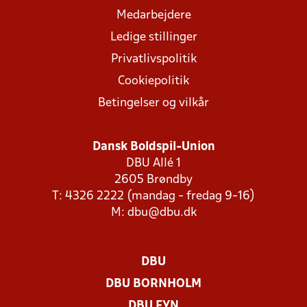
Medarbejdere
Ledige stillinger
Privatlivspolitik
Cookiepolitik
Betingelser og vilkår
Dansk Boldspil-Union
DBU Allé 1
2605 Brøndby
T: 4326 2222 (mandag - fredag 9-16)
M:
dbu@dbu.dk
DBU
DBU BORNHOLM
DBU FYN