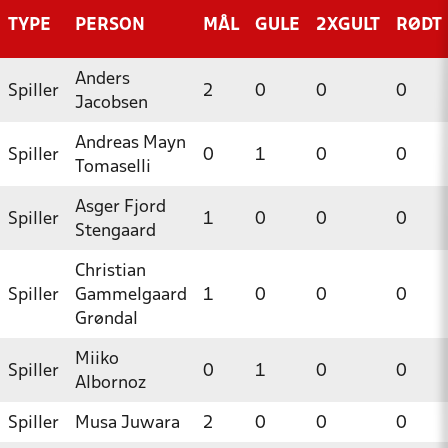
TYPE
PERSON
MÅL
GULE
2XGULT
RØDT
Anders
Spiller
2
0
0
0
Jacobsen
Andreas Mayn
Spiller
0
1
0
0
Tomaselli
Asger Fjord
Spiller
1
0
0
0
Stengaard
Christian
Spiller
Gammelgaard
1
0
0
0
Grøndal
Miiko
Spiller
0
1
0
0
Albornoz
Spiller
Musa Juwara
2
0
0
0