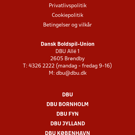
Privatlivspolitik
Cookiepolitik
Betingelser og vilkår
Dansk Boldspil-Union
DBU Allé 1
2605 Brøndby
T: 4326 2222 (mandag - fredag 9-16)
M:
dbu@dbu.dk
DBU
DBU BORNHOLM
DBU FYN
DBU JYLLAND
DBU KØBENHAVN