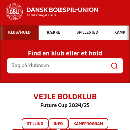
Hvad vil du søge efter?
KLUB/HOLD
RÆKKE
SPILLESTED
KAMP
INDHOLD OG NYHEDER
Find en klub eller et hold
STILLINGER, RESULTATER, KLUBBER OG
HOLD
VEJLE BOLDKLUB
Future Cup 2024/25
STILLING
INFO
KAMPPROGRAM