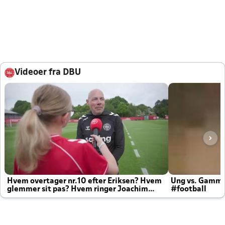
Videoer fra DBU
Hvem overtager nr.10 efter Eriksen? Hvem
Ung vs. Gamm
glemmer sit pas? Hvem ringer Joachim
#football
altid til efter kampe?