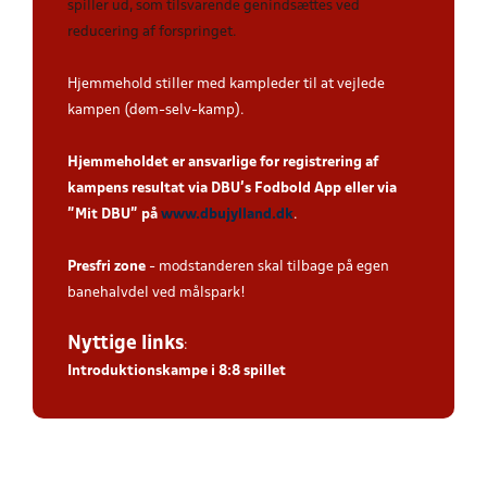
spiller ud, som tilsvarende genindsættes ved
reducering af forspringet.
Hjemmehold stiller med kampleder til at vejlede
kampen (døm-selv-kamp).
Hjemmeholdet er ansvarlige for registrering af
kampens resultat via DBU’s Fodbold App eller via
”Mit DBU” på
www.dbujylland.dk
.
Presfri zone
- modstanderen skal tilbage på egen
banehalvdel ved målspark!
Nyttige links
:
Introduktionskampe i 8:8 spillet