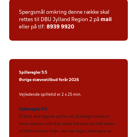
Spørgsmål omkring denne række skal
rettes til DBU Jylland Region 2 på
mail
eller på tlf:
8939 9920
Spilleregler 5:5
Øvrige stævnetilbud forår 2026
Vejledende spilletid er 2 x 25 min.
Spilleregler 5:5
Et hold skal tage én spiller ud, så længe holdet er
foran med tre mål eller mere. For hver tre mål ekstra
et hold kommer foran, skal der tages yderligere en