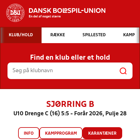
Hvad vil du søge efter?
KLUB/HOLD
RÆKKE
SPILLESTED
KAMP
INDHOLD OG NYHEDER
Find en klub eller et hold
STILLINGER, RESULTATER, KLUBBER OG
HOLD
SJØRRING B
U10 Drenge C (16) 5:5 - Forår 2026, Pulje 28
INFO
KAMPPROGRAM
KARANTÆNER