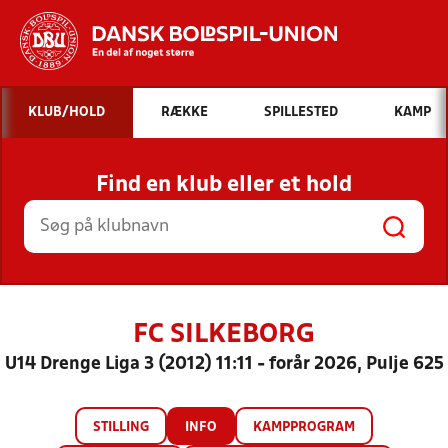
Hvad vil du søge efter?
KLUB/HOLD
RÆKKE
SPILLESTED
KAMP
INDHOLD OG NYHEDER
Find en klub eller et hold
STILLINGER, RESULTATER, KLUBBER OG
HOLD
FC SILKEBORG
U14 Drenge Liga 3 (2012) 11:11 - forår 2026, Pulje 625
STILLING
INFO
KAMPPROGRAM