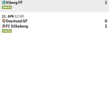
Viborg FF
2
11. APR.
12:00
Overlund GF
0
FC Silkeborg
2