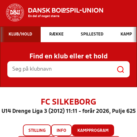
Hvad vil du søge efter?
KLUB/HOLD
RÆKKE
SPILLESTED
KAMP
INDHOLD OG NYHEDER
Find en klub eller et hold
STILLINGER, RESULTATER, KLUBBER OG
HOLD
FC SILKEBORG
U14 Drenge Liga 3 (2012) 11:11 - forår 2026, Pulje 625
STILLING
INFO
KAMPPROGRAM