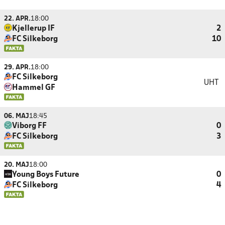
22. APR.
18:00
Kjellerup IF
2
FC Silkeborg
10
29. APR.
18:00
FC Silkeborg
UHT
Hammel GF
06. MAJ
18:45
Viborg FF
0
FC Silkeborg
3
20. MAJ
18:00
Young Boys Future
0
FC Silkeborg
4