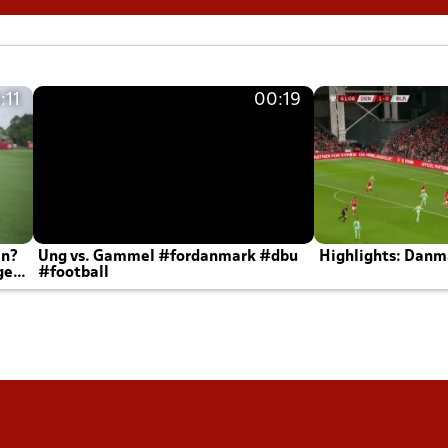
:11
00:19
en?
Ung vs. Gammel #fordanmark #dbu
Highlights: Danma
ger
#football