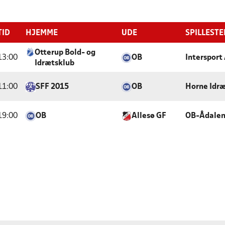
TID
HJEMME
UDE
SPILLESTE
Otterup Bold- og
13:00
OB
Intersport
Idrætsklub
11:00
SFF 2015
OB
Horne Idræ
19:00
OB
Allesø GF
OB-Ådale