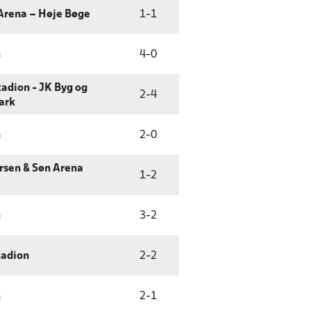
Arena – Høje Bøge
1
-
1
n
4
-
0
adion - JK Byg og
2
-
4
ark
n
2
-
0
rsen & Søn Arena
1
-
2
n
3
-
2
tadion
2
-
2
n
2
-
1