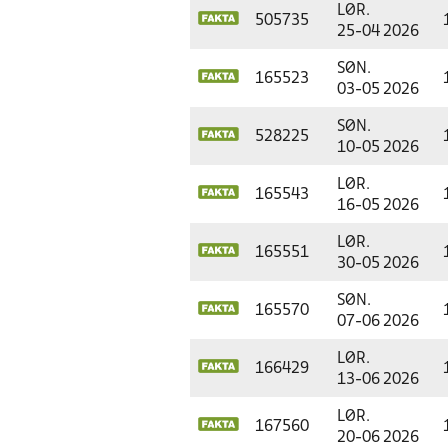
LØR.
505735
25-04 2026
SØN.
165523
03-05 2026
SØN.
528225
10-05 2026
LØR.
165543
16-05 2026
LØR.
165551
30-05 2026
SØN.
165570
07-06 2026
LØR.
166429
13-06 2026
LØR.
167560
20-06 2026