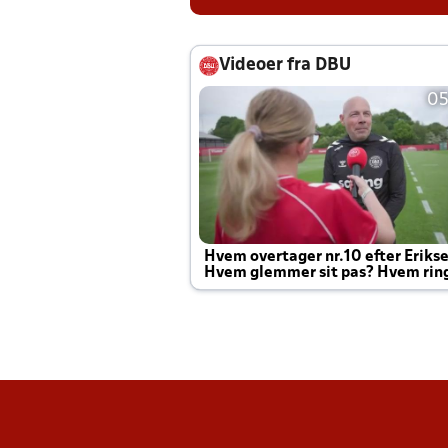
Videoer fra DBU
05
Hvem overtager nr.10 efter Eriks
Hvem glemmer sit pas? Hvem rin
Joachim altid til efter kampe?