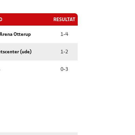
D
RESULTAT
 Arena Otterup
1
-
4
tscenter (ude)
1
-
2
n
0
-
3