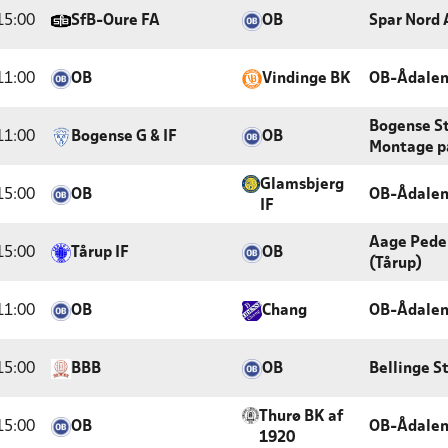
15:00
SfB-Oure FA
OB
Spar Nord 
11:00
OB
Vindinge BK
OB-Ådale
Bogense St
11:00
Bogense G & IF
OB
Montage p
Glamsbjerg
15:00
OB
OB-Ådale
IF
Aage Pede
15:00
Tårup IF
OB
(Tårup)
11:00
OB
Chang
OB-Ådale
15:00
BBB
OB
Bellinge S
Thurø BK af
15:00
OB
OB-Ådale
1920