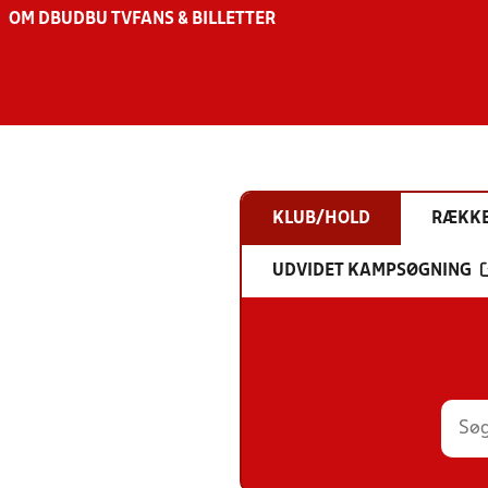
OM DBU
DBU TV
FANS & BILLETTER
KLUB/HOLD
RÆKK
UDVIDET KAMPSØGNING