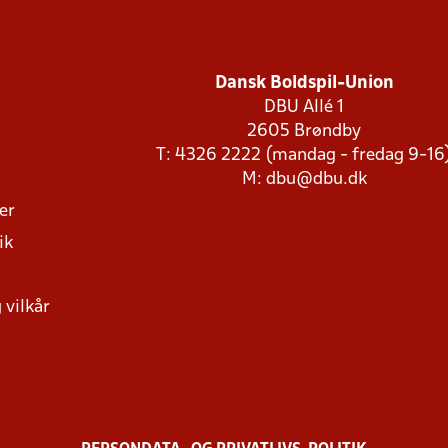
Dansk Boldspil-Union
DBU Allé 1
2605 Brøndby
T: 4326 2222 (mandag - fredag 9-16
M:
dbu@dbu.dk
ger
ik
 vilkår