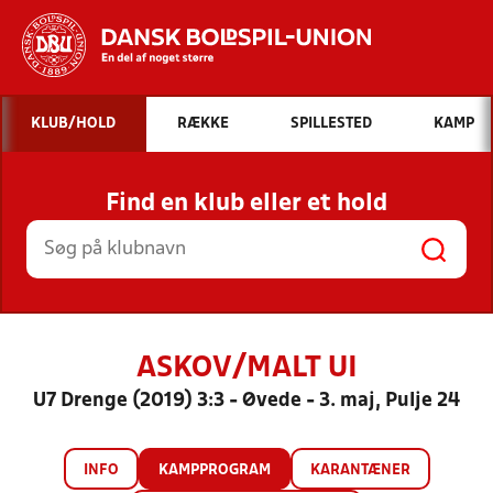
Hvad vil du søge efter?
KLUB/HOLD
RÆKKE
SPILLESTED
KAMP
INDHOLD OG NYHEDER
Find en klub eller et hold
STILLINGER, RESULTATER, KLUBBER OG
HOLD
ASKOV/MALT UI
U7 Drenge (2019) 3:3 - Øvede - 3. maj, Pulje 24
INFO
KAMPPROGRAM
KARANTÆNER