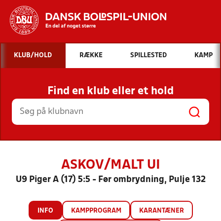
Hvad vil du søge efter?
KLUB/HOLD
RÆKKE
SPILLESTED
KAMP
INDHOLD OG NYHEDER
Find en klub eller et hold
STILLINGER, RESULTATER, KLUBBER OG
HOLD
ASKOV/MALT UI
U9 Piger A (17) 5:5 - Før ombrydning, Pulje 132
INFO
KAMPPROGRAM
KARANTÆNER