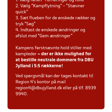
1. Vælg fanen "Turneringer og hold"
2. Vælg "Kampflytning" - "Stævner
quick"
3. Sæt flueben for de ønskede rækker og
tryk "Søg"
4. Indtast de ønskede ændringer og
afslut med "Gem ændringer"
Kampens førstnævnte hold stiller med
kampleder
– der er ikke mulighed for
at bestille neutrale dommere fra DBU
Jylland i 5:5 rækkerne!
Ved spørgsmål kan der tages kontakt til
Region 4's kontor på mail
region4@dbujylland.dk eller på tlf. 8939
9940.