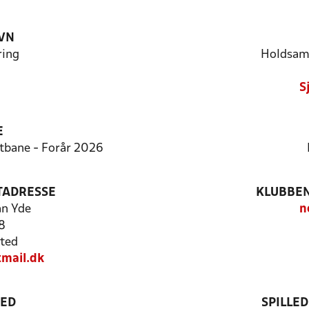
VN
ring
Holdsam
S
E
rtbane - Forår 2026
TADRESSE
KLUBBEN
an Yde
n
8
ted
mail.dk
TED
SPILLE