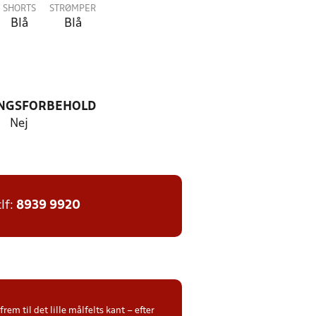
SHORTS
STRØMPER
Blå
Blå
NGSFORBEHOLD
Nej
tlf:
8939 9920
m til det lille målfelts kant – efter