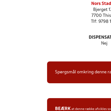
Nors Stad
Bjerget 
7700 This
Tlf: 9798 
DISPENSA
Nej
Spørgsmål omkring denne ræk
BEÆRK
at denne række afvikles 