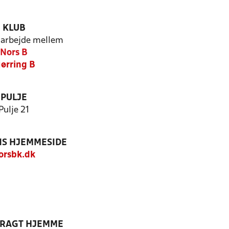
KLUB
arbejde mellem
Nors B
jørring B
PULJE
Pulje 21
S HJEMMESIDE
orsbk.dk
DRAGT HJEMME