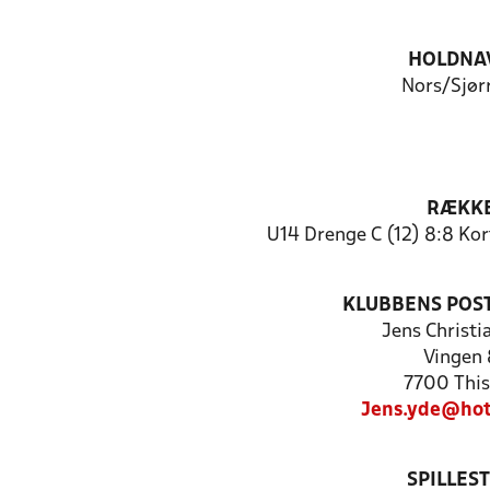
HOLDNA
Nors/Sjør
RÆKK
U14 Drenge C (12) 8:8 Ko
KLUBBENS POS
Jens Christi
Vingen 
7700 This
Jens.yde@hot
SPILLES