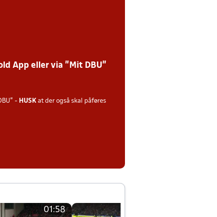
ld App eller via ”Mit DBU”
DBU" -
HUSK
at der også skal påføres
01:58
01:58