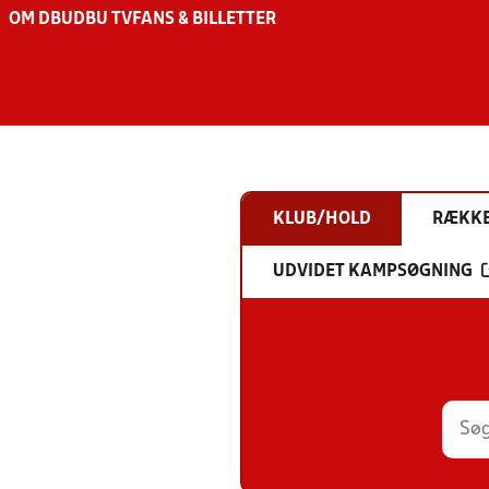
OM DBU
DBU TV
FANS & BILLETTER
KLUB/HOLD
RÆKK
UDVIDET KAMPSØGNING