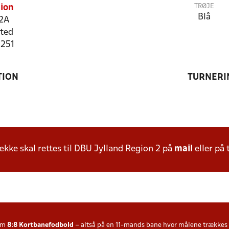
TRØJE
ion
Blå
12A
ted
1251
TION
TURNERI
ke skal rettes til DBU Jylland Region 2 på
mail
eller på 
som
8:8
Kortbanefodbold
– altså på en 11-mands bane hvor målene trækkes fre