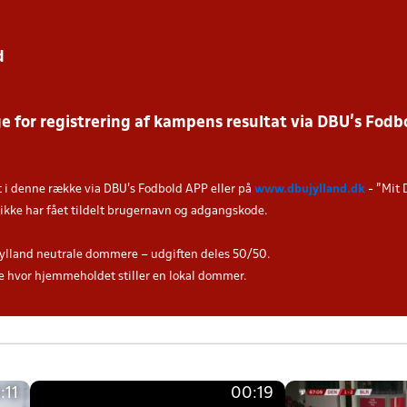
d
 for registrering af kampens resultat via DBU’s Fodbo
t i denne række via DBU's Fodbold APP eller på
www.dbujylland.dk
- "Mit 
u ikke har fået tildelt brugernavn og adgangskode.
ylland neutrale dommere – udgiften deles 50/50.
hvor hjemmeholdet stiller en lokal dommer.
:11
00:19