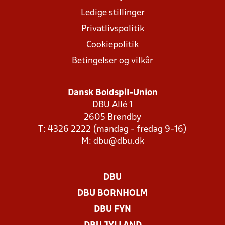
Ledige stillinger
Privatlivspolitik
Cookiepolitik
Betingelser og vilkår
Dansk Boldspil-Union
DBU Allé 1
2605 Brøndby
T: 4326 2222 (mandag - fredag 9-16)
M:
dbu@dbu.dk
DBU
DBU BORNHOLM
DBU FYN