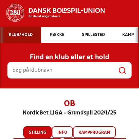
Hvad vil du søge efter?
KLUB/HOLD
RÆKKE
SPILLESTED
KAMP
INDHOLD OG NYHEDER
Find en klub eller et hold
STILLINGER, RESULTATER, KLUBBER OG
HOLD
OB
NordicBet LIGA - Grundspil 2024/25
STILLING
INFO
KAMPPROGRAM