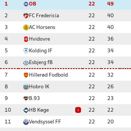
1
OB
22
49
2
FC Fredericia
22
40
3
AC Horsens
22
40
4
Hvidovre
22
36
5
Kolding IF
22
34
6
Esbjerg fB
22
34
7
Hillerød Fodbold
22
32
8
Hobro IK
22
26
9
B.93
22
23
10
HB Køge
22
22
i
11
Vendsyssel FF
22
20